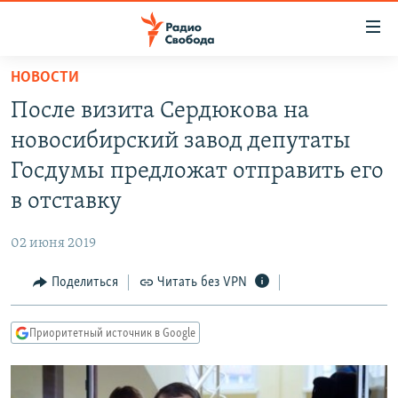
Ссылки
для
упрощенного
НОВОСТИ
ПРОГРАММЫ
доступа
После визита Сердюкова на
ПОДКАСТЫ
Вернуться
новосибирский завод депутаты
к
АВТОРСКИЕ ПРОЕКТЫ
Госдумы предложат отправить его
основному
ЦИТАТЫ СВОБОДЫ
содержанию
в отставку
Вернутся
МНЕНИЯ
к
02 июня 2019
КУЛЬТУРА
главной
Поделиться
Читать без VPN
навигации
IDEL.РЕАЛИИ
Вернутся
КАВКАЗ.РЕАЛИИ
к
Приоритетный источник в Google
СЕВЕР.РЕАЛИИ
поиску
СИБИРЬ.РЕАЛИИ