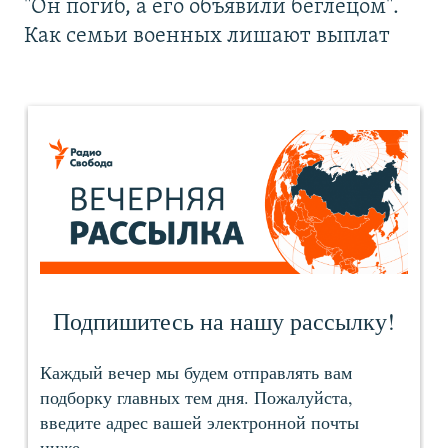
"Он погиб, а его объявили беглецом".
Как семьи военных лишают выплат