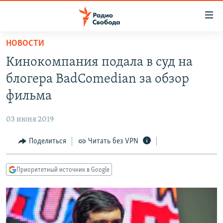
Ссылки
для
упрощенного
НОВОСТИ
ПРОГРАММЫ
доступа
Кинокомпания подала в суд на
ПОДКАСТЫ
Вернуться
блогера BadComedian за обзор
к
АВТОРСКИЕ ПРОЕКТЫ
фильма
основному
ЦИТАТЫ СВОБОДЫ
содержанию
03 июня 2019
Вернутся
МНЕНИЯ
к
Поделиться
Читать без VPN
КУЛЬТУРА
главной
навигации
IDEL.РЕАЛИИ
Приоритетный источник в Google
Вернутся
КАВКАЗ.РЕАЛИИ
к
СЕВЕР.РЕАЛИИ
поиску
СИБИРЬ.РЕАЛИИ