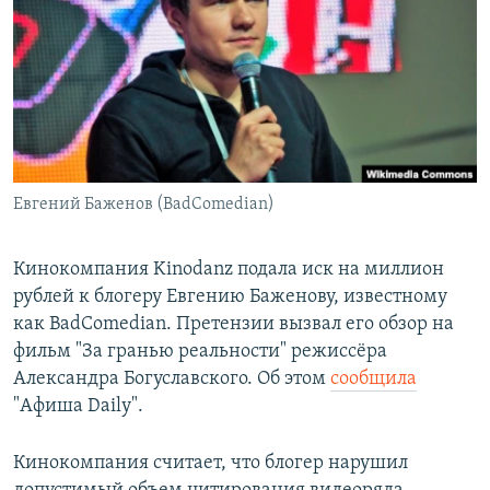
РАСПИСАНИЕ ВЕЩАНИЯ
ПОДПИШИТЕСЬ НА РАССЫЛКУ
СОЦИАЛЬНЫЕ СЕТИ
Евгений Баженов (BadComedian)
Все сайты РСЕ/РС
Кинокомпания Kinodanz подала иск на миллион
рублей к блогеру Евгению Баженову, известному
как BadComedian. Претензии вызвал его обзор на
фильм "За гранью реальности" режиссёра
Александра Богуславского. Об этом
сообщила
"Афиша Daily".
Кинокомпания считает, что блогер нарушил