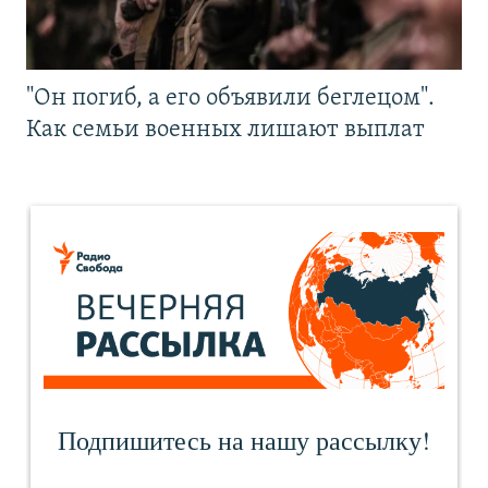
"Он погиб, а его объявили беглецом".
Как семьи военных лишают выплат