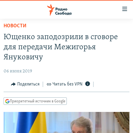
Ссылки
для
упрощенного
НОВОСТИ
ПРОГРАММЫ
доступа
Ющенко заподозрили в сговоре
ПОДКАСТЫ
Вернуться
для передачи Межигорья
к
АВТОРСКИЕ ПРОЕКТЫ
Януковичу
основному
ЦИТАТЫ СВОБОДЫ
содержанию
06 июня 2019
Вернутся
МНЕНИЯ
к
Поделиться
Читать без VPN
КУЛЬТУРА
главной
навигации
IDEL.РЕАЛИИ
Приоритетный источник в Google
Вернутся
КАВКАЗ.РЕАЛИИ
к
СЕВЕР.РЕАЛИИ
поиску
СИБИРЬ.РЕАЛИИ