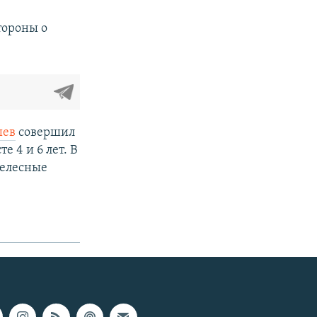
тороны о
шев
совершил
 4 и 6 лет. В
телесные