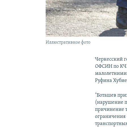
Иллюстративное фото
Черкесский г
ОФСИН по КЧР
малолетними 
Руфина Хубие
"Боташев приз
(нарушение п
причинение т
ограничения 
транспортным 