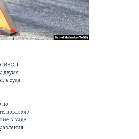
 СИЗО-1
с двумя
ель суда
Ф по
ти повлекло
ние в виде
правления