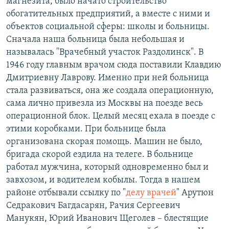
магнезита, было начато строительство
обогатительных предприятий, а вместе с ними и
объектов социальной сферы: школы и больницы.
Сначала наша больница была небольшая и
называлась "Врачебный участок Раздолинск". В
1946 году главным врачом сюда поставили Клавдию
Дмитриевну Лаврову. Именно при ней больница
стала развиваться, она же создала операционную,
сама лично привезла из Москвы на поезде весь
операционной блок. Целый месяц ехала в поезде с
этими коробками. При больнице была
организована скорая помощь. Машин не было,
бригада скорой ездила на телеге. В больнице
работал мужчина, который одновременно был и
завхозом, и водителем кобылы. Тогда в нашем
районе отбывали ссылку по "
делу врачей
" Арутюн
Седракович Багдасарян, Рачия Сергеевич
Манукян, Юрий Иванович Щеголев – блестящие