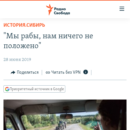
Ссылки
для
упрощенного
ИСТОРИЯ.СИБИРЬ
ПРОГРАММЫ
доступа
"Мы рабы, нам ничего не
ПОДКАСТЫ
Вернуться
положено"
к
АВТОРСКИЕ ПРОЕКТЫ
основному
28 июня 2019
ЦИТАТЫ СВОБОДЫ
содержанию
Вернутся
МНЕНИЯ
Поделиться
Читать без VPN
к
КУЛЬТУРА
главной
Приоритетный источник в Google
навигации
IDEL.РЕАЛИИ
Вернутся
КАВКАЗ.РЕАЛИИ
к
СЕВЕР.РЕАЛИИ
поиску
СИБИРЬ.РЕАЛИИ