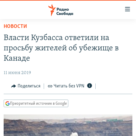
Ссылки
для
упрощенного
НОВОСТИ
ПРОГРАММЫ
доступа
Власти Кузбасса ответили на
ПОДКАСТЫ
Вернуться
просьбу жителей об убежище в
к
АВТОРСКИЕ ПРОЕКТЫ
Канаде
основному
ЦИТАТЫ СВОБОДЫ
содержанию
11 июня 2019
Вернутся
МНЕНИЯ
к
Поделиться
Читать без VPN
КУЛЬТУРА
главной
навигации
IDEL.РЕАЛИИ
Приоритетный источник в Google
Вернутся
КАВКАЗ.РЕАЛИИ
к
СЕВЕР.РЕАЛИИ
поиску
СИБИРЬ.РЕАЛИИ