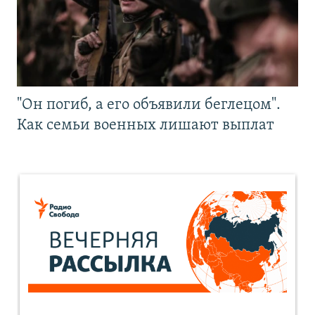
"Он погиб, а его объявили беглецом".
Как семьи военных лишают выплат