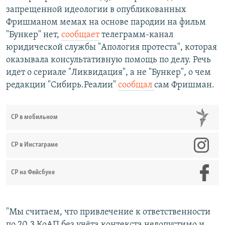
запрещенной идеологии в опубликованных
Фришманом мемах на основе пародии на фильм
"Бункер" нет,
сообщает
телеграмм-канал
юридической службы "Апология протеста", которая
оказывала консультативную помощь по делу. Речь
идет о сериале "Ликвидация", а не "Бункер", о чем
редакции "Сибирь.Реалии"
сообщал
сам Фришман.
СР в мобильном
СР в Инстаграме
СР на Фейсбуке
"Мы считаем, что привлечение к ответственности
по 20.3 КоАП без учёта контекста недопустимо и