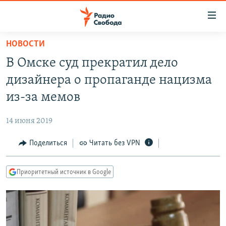
Ссылки
для
упрощенного
НОВОСТИ
ПРОГРАММЫ
доступа
В Омске суд прекратил дело
ПОДКАСТЫ
Вернуться
дизайнера о пропаганде нацизма
к
АВТОРСКИЕ ПРОЕКТЫ
из-за мемов
основному
ЦИТАТЫ СВОБОДЫ
содержанию
14 июня 2019
Вернутся
МНЕНИЯ
к
Поделиться
Читать без VPN
КУЛЬТУРА
главной
навигации
IDEL.РЕАЛИИ
Приоритетный источник в Google
Вернутся
КАВКАЗ.РЕАЛИИ
к
СЕВЕР.РЕАЛИИ
поиску
СИБИРЬ.РЕАЛИИ