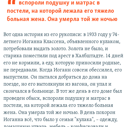
вспороли подушку и матрас в
постели, на которой лежала его тяжело
больная жена. Она умерла той же ночью
Вот одна история из его рукописи: в 1933 году у 74-
летнего Иоганна Классена, объявленного кулаком,
потребовали выдать золото. Золота не было, и
старика поместили под арест в Халбштадте. 14 дней
его не кормили, а еду, которую приносили родные,
не передавали. Когда Иоганн совсем обессилел, его
выпустили. Он пытался добраться до дома на
поезде, но его вытолкнули из вагона, он упал и
скончался в больнице. В тот же день в его доме был
проведен обыск, вспороли подушку и матрас в
постели, на которой лежала его тяжело больная
жена. Она умерла той же ночью. В день похорон
Иоганна всё, что было у семьи "кулака", – одежду,
домашнюю утварь, мебель – конфисковали и