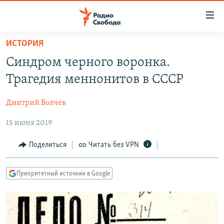
Ссылки
для
упрощенного
ИСТОРИЯ
ПРОГРАММЫ
доступа
Синдром черного воронка.
ПОДКАСТЫ
Вернуться
Трагедия меннонитов в СССР
к
АВТОРСКИЕ ПРОЕКТЫ
основному
Дмитрий Волчек
ЦИТАТЫ СВОБОДЫ
содержанию
Вернутся
15 июня 2019
МНЕНИЯ
к
КУЛЬТУРА
Поделиться
Читать без VPN
главной
навигации
IDEL.РЕАЛИИ
Вернутся
Приоритетный источник в Google
КАВКАЗ.РЕАЛИИ
к
СЕВЕР.РЕАЛИИ
поиску
СИБИРЬ.РЕАЛИИ