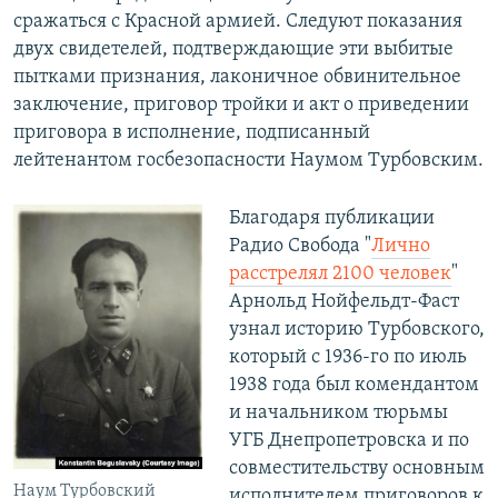
сражаться с Красной армией. Следуют показания
двух свидетелей, подтверждающие эти выбитые
пытками признания, лаконичное обвинительное
заключение, приговор тройки и акт о приведении
приговора в исполнение, подписанный
лейтенантом госбезопасности Наумом Турбовским.
Благодаря публикации
Радио Свобода "
Лично
расстрелял 2100 человек
"
Арнольд Нойфельдт-Фаст
узнал историю Турбовского,
который с 1936-го по июль
1938 года был комендантом
и начальником тюрьмы
УГБ Днепропетровска и по
совместительству основным
Наум Турбовский
исполнителем приговоров к