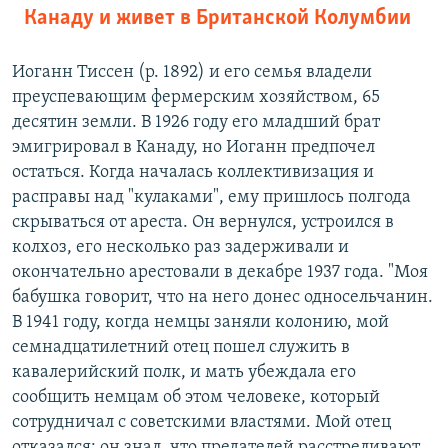
Канаду и живет в Британской Колумбии
Иоганн Тиссен (р. 1892) и его семья владели
преуспевающим фермерским хозяйством, 65
десятин земли. В 1926 году его младший брат
эмигрировал в Канаду, но Иоганн предпочел
остаться. Когда началась коллективизация и
расправы над "кулаками", ему пришлось полгода
скрываться от ареста. Он вернулся, устроился в
колхоз, его несколько раз задерживали и
окончательно арестовали в декабре 1937 года. "Моя
бабушка говорит, что на него донес односельчанин.
В 1941 году, когда немцы заняли колонию, мой
семнадцатилетний отец пошел служить в
кавалерийский полк, и мать убеждала его
сообщить немцам об этом человеке, который
сотрудничал с советскими властями. Мой отец
отказался: он знал, что предателей расстреливают,