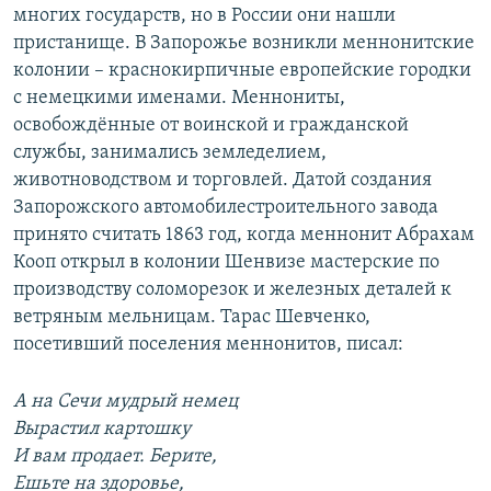
многих государств, но в России они нашли
пристанище. В Запорожье возникли меннонитские
колонии – краснокирпичные европейские городки
с немецкими именами. Меннониты,
освобождённые от воинской и гражданской
службы, занимались земледелием,
животноводством и торговлей. Датой создания
Запорожского автомобилестроительного завода
принято считать 1863 год, когда меннонит Абрахам
Кооп открыл в колонии Шенвизе мастерские по
производству соломорезок и железных деталей к
ветряным мельницам. Тарас Шевченко,
посетивший поселения меннонитов, писал:
А на Сечи мудрый немец
Вырастил картошку
И вам продает. Берите,
Ешьте на здоровье,