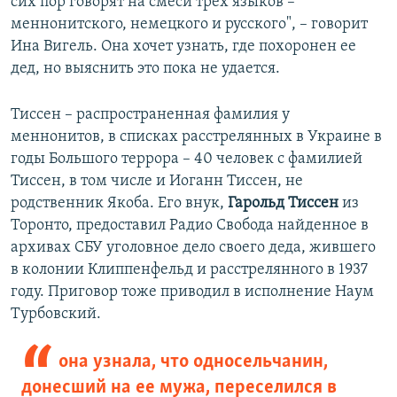
сих пор говорят на смеси трех языков –
меннонитского, немецкого и русского", – говорит
Ина Вигель. Она хочет узнать, где похоронен ее
дед, но выяснить это пока не удается.
Тиссен – распространенная фамилия у
меннонитов, в списках расстрелянных в Украине в
годы Большого террора – 40 человек с фамилией
Тиссен, в том числе и Иоганн Тиссен, не
родственник Якоба. Его внук,
Гарольд Тиссен
из
Торонто, предоставил Радио Свобода найденное в
архивах СБУ уголовное дело своего деда, жившего
в колонии Клиппенфельд и расстрелянного в 1937
году. Приговор тоже приводил в исполнение Наум
Турбовский.
она узнала, что односельчанин,
донесший на ее мужа, переселился в