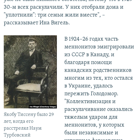
30-м всех раскулачили. У них отобрали дома и
"уплотнили": три семьи жили вместе", –
рассказывает Ина Вигель.
В 1924–26 годах часть
меннонитов эмигрировали
из СССР в Канаду, и
благодаря помощи
канадских родственников
многим из тех, кто остался
в Украине, удалось
пережить Голодомор.
"Коллективизация и
раскулачивание оказались
Якобу Тиссену было 29
тяжелым ударом для
лет, когда его
меннонитов, у которых
расстрелял Наум
были независимые и
Турбовский