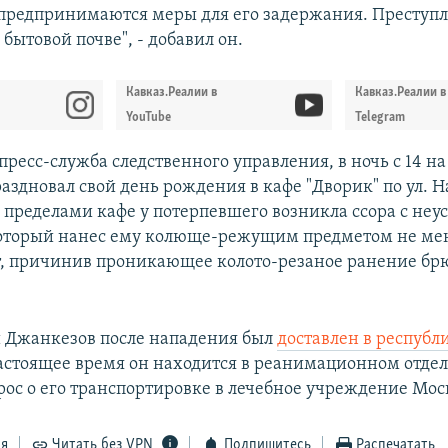
 предпринимаются меры для его задержания. Преступ
бытовой почве", - добавил он.
Кавказ.Реалии в
Кавказ.Реалии в
YouTube
Telegram
пресс-служба следственного управления, в ночь с 14 на
аздновал свой день рождения в кафе "Дворик" по ул. Н
а пределами кафе у потерпевшего возникла ссора с не
оторый нанес ему колюще-режущим предметом не мен
т, причинив проникающее колото-резаное ранение б
 Джанкезов после нападения был
доставлен в респуб
настоящее время он находится в реанимационном отде
рос о его транспортировке в лечебное учреждение Мос
ся
Читать без VPN
Подпишитесь
Распечатать