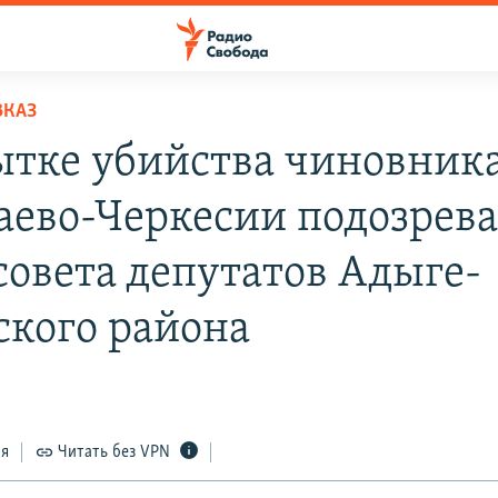
ВКАЗ
ытке убийства чиновника
аево-Черкесии подозрева
 совета депутатов Адыге-
ского района
ся
Читать без VPN