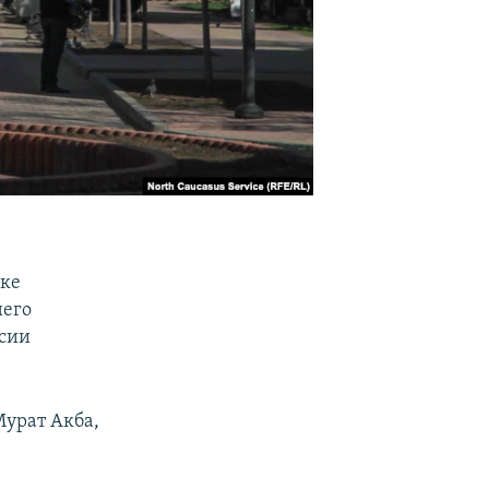
ике
него
есии
Мурат Акба,