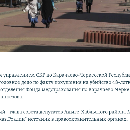
 управлением СКР по Карачаево-Черкесской Республ
головное дело по факту покушения на убийство 48-лет
 отделения Фонда медстрахования по Карачаево-Черк
анкезова.
й - глава совета депутатов Адыге-Хабльского района 
каз.Реалии" источник в правоохранительных органах.