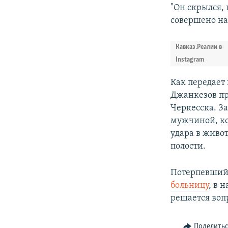
"Он скрылся,
совершено на 
Кавказ.Реалии в
Instagram
Как передает 
Джанкезов пр
Черкесска. З
мужчиной, к
удара в живо
полости.
Потерпевший
больницу
, в 
решается воп
Поделить