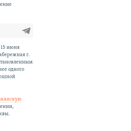
ление
 15 июня
абережная г.
установленным
ее одного
рюшной
ликанскую
лении,
квы.