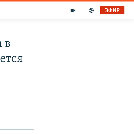
ЭФИР
 в
ется