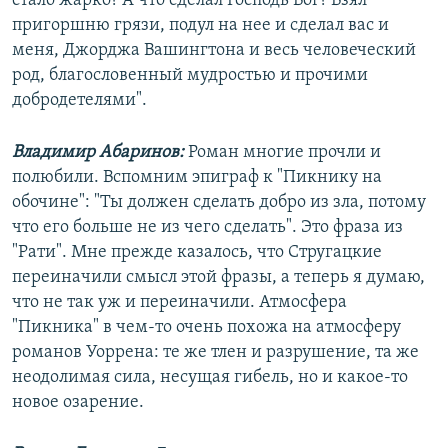
стало жарко? А что сделал Господь Бог? Взял
пригоршню грязи, подул на нее и сделал вас и
меня, Джорджа Вашингтона и весь человеческий
род, благословенный мудростью и прочими
добродетелями".
Владимир Абаринов:
Роман многие прочли и
полюбили. Вспомним эпиграф к "Пикнику на
обочине": "Ты должен сделать добро из зла, потому
что его больше не из чего сделать". Это фраза из
"Рати". Мне прежде казалось, что Стругацкие
переиначили смысл этой фразы, а теперь я думаю,
что не так уж и переиначили. Атмосфера
"Пикника" в чем-то очень похожа на атмосферу
романов Уоррена: те же тлен и разрушение, та же
неодолимая сила, несущая гибель, но и какое-то
новое озарение.