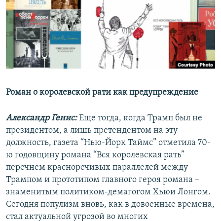
РАСПИСАНИЕ ВЕЩАНИЯ
ПОДПИШИТЕСЬ НА РАССЫЛКУ
СОЦИАЛЬНЫЕ СЕТИ
Роман о королевской рати как предупреждение
Александр Генис:
Еще тогда, когда Трамп был не
Все сайты РСЕ/РС
президентом, а лишь претендентом на эту
должность, газета “Нью-Йорк Таймс” отметила 70-
ю годовщину романа “Вся королевская рать”
перечнем красноречивых параллелей между
Трампом и прототипом главного героя романа –
знаменитым политиком-демагогом Хьюи Лонгом.
Сегодня популизм вновь, как в довоенные времена,
стал актуальной угрозой во многих