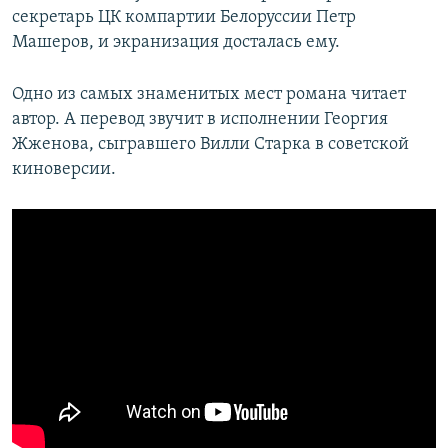
секретарь ЦК компартии Белоруссии Петр
Машеров, и экранизация досталась ему.
Одно из самых знаменитых мест романа читает
автор. А перевод звучит в исполнении Георгия
Жженова, сыгравшего Вилли Старка в советской
киноверсии.