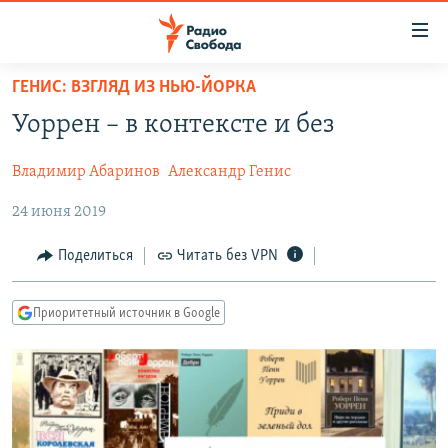
Ссылки
для
упрощенного
ГЕНИС: ВЗГЛЯД ИЗ НЬЮ-ЙОРКА
ПРОГРАММЫ
доступа
Уоррен – в контексте и без
ПОДКАСТЫ
Вернуться
к
Владимир Абаринов
Александр Генис
АВТОРСКИЕ ПРОЕКТЫ
основному
24 июня 2019
ЦИТАТЫ СВОБОДЫ
содержанию
Вернутся
МНЕНИЯ
Поделиться
Читать без VPN
к
КУЛЬТУРА
главной
Приоритетный источник в Google
навигации
IDEL.РЕАЛИИ
Вернутся
КАВКАЗ.РЕАЛИИ
к
СЕВЕР.РЕАЛИИ
поиску
СИБИРЬ.РЕАЛИИ