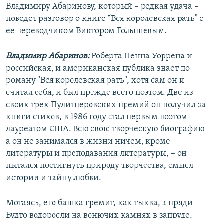
Владимиру Абаринову, который – редкая удача –
поведет разговор о книге “Вся королевская рать” с
ее переводчиком Виктором Голышевым.
Владимир Абаринов:
Роберта Пенна Уоррена и
российская, и американская публика знает по
роману "Вся королевская рать", хотя сам он и
считал себя, и был прежде всего поэтом. Две из
своих трех Пулитцеровских премий он получил за
книги стихов, в 1986 году стал первым поэтом-
лауреатом США. Всю свою творческую биографию –
а он не занимался в жизни ничем, кроме
литературы и преподавания литературы, – он
пытался постигнуть природу творчества, смысл
истории и тайну любви.
Мотаясь, его башка гремит, как тыква, а пряди –
Будто водоросли на вонючих камнях в запруде.