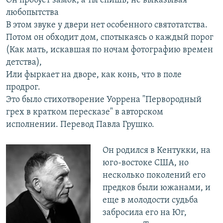
Он пробует замок, а ты спишь, не выказывая
любопытства
В этом звуке у двери нет особенного святотатства.
Потом он обходит дом, спотыкаясь о каждый порог
(Как мать, искавшая по ночам фотографию времен
детства),
Или фыркает на дворе, как конь, что в поле
продрог.
Это было стихотворение Уоррена "Первородный
грех в кратком пересказе" в авторском
исполнении. Перевод Павла Грушко.
Он родился в Кентукки, на
юго-востоке США, но
несколько поколений его
предков были южанами, и
еще в молодости судьба
забросила его на Юг,