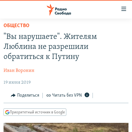
Ссылки
для
упрощенного
ОБЩЕСТВО
ПРОГРАММЫ
доступа
"Вы нарушаете". Жителям
ПОДКАСТЫ
Вернуться
Люблина не разрешили
к
АВТОРСКИЕ ПРОЕКТЫ
обратиться к Путину
основному
ЦИТАТЫ СВОБОДЫ
содержанию
Иван Воронин
Вернутся
МНЕНИЯ
к
19 июня 2019
КУЛЬТУРА
главной
навигации
IDEL.РЕАЛИИ
Поделиться
Читать без VPN
Вернутся
КАВКАЗ.РЕАЛИИ
к
Приоритетный источник в Google
СЕВЕР.РЕАЛИИ
поиску
СИБИРЬ.РЕАЛИИ