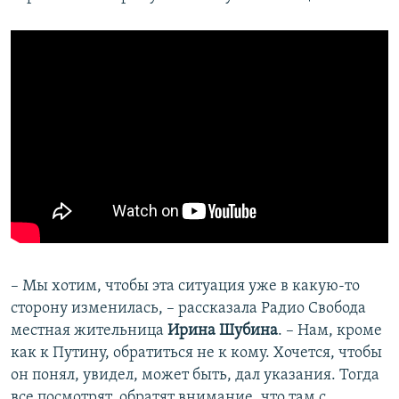
– Мы хотим, чтобы эта ситуация уже в какую-то
сторону изменилась, – рассказала Радио Свобода
местная жительница
Ирина Шубина
. – Нам, кроме
как к Путину, обратиться не к кому. Хочется, чтобы
он понял, увидел, может быть, дал указания. Тогда
все посмотрят, обратят внимание, что там с