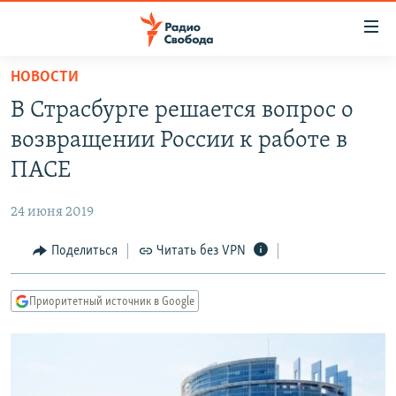
Ссылки
для
упрощенного
НОВОСТИ
ПРОГРАММЫ
доступа
В Страсбурге решается вопрос о
ПОДКАСТЫ
Вернуться
возвращении России к работе в
к
АВТОРСКИЕ ПРОЕКТЫ
ПАСЕ
основному
ЦИТАТЫ СВОБОДЫ
содержанию
24 июня 2019
Вернутся
МНЕНИЯ
к
Поделиться
Читать без VPN
КУЛЬТУРА
главной
навигации
IDEL.РЕАЛИИ
Приоритетный источник в Google
Вернутся
КАВКАЗ.РЕАЛИИ
к
СЕВЕР.РЕАЛИИ
поиску
СИБИРЬ.РЕАЛИИ