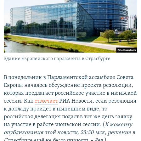
РАСПИСАНИЕ ВЕЩАНИЯ
ПОДПИШИТЕСЬ НА РАССЫЛКУ
СОЦИАЛЬНЫЕ СЕТИ
Здание Европейского парламента в Страсбурге
Все сайты РСЕ/РС
В понедельник в Парламентской ассамблее Совета
Европы началось обсуждение проекта резолюции,
которая предлагает российское участие в июньской
сессии. Как
отмечает
РИА Новости, если резолюция
к докладу пройдет в нынешнем виде, то
российская делегация подаст в тот же день заявку
на участие в работе июньской сессии. (
К моменту
опубликования этой новости, 23:50 мск, решение в
Страсбурге ещё не было принято. – Ред.
)