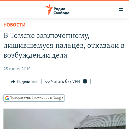
Ссылки
для
упрощенного
НОВОСТИ
ПРОГРАММЫ
доступа
В Томске заключенному,
ПОДКАСТЫ
Вернуться
лишившемуся пальцев, отказали в
к
АВТОРСКИЕ ПРОЕКТЫ
возбуждении дела
основному
ЦИТАТЫ СВОБОДЫ
содержанию
25 июня 2019
Вернутся
МНЕНИЯ
к
Поделиться
Читать без VPN
КУЛЬТУРА
главной
навигации
IDEL.РЕАЛИИ
Приоритетный источник в Google
Вернутся
КАВКАЗ.РЕАЛИИ
к
СЕВЕР.РЕАЛИИ
поиску
СИБИРЬ.РЕАЛИИ