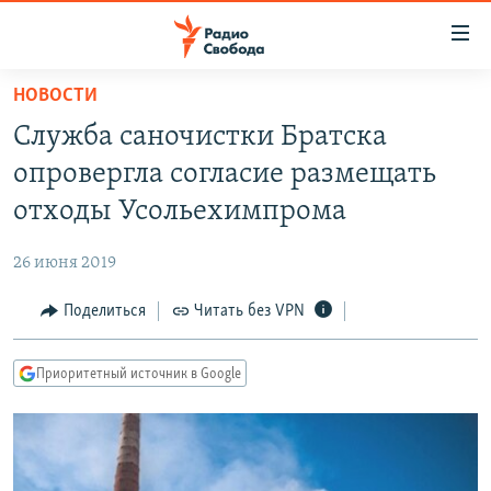
Ссылки
для
упрощенного
НОВОСТИ
ПРОГРАММЫ
доступа
Служба саночистки Братска
ПОДКАСТЫ
Вернуться
опровергла согласие размещать
к
АВТОРСКИЕ ПРОЕКТЫ
отходы Усольехимпрома
основному
ЦИТАТЫ СВОБОДЫ
содержанию
26 июня 2019
Вернутся
МНЕНИЯ
к
Поделиться
Читать без VPN
КУЛЬТУРА
главной
навигации
IDEL.РЕАЛИИ
Приоритетный источник в Google
Вернутся
КАВКАЗ.РЕАЛИИ
к
СЕВЕР.РЕАЛИИ
поиску
СИБИРЬ.РЕАЛИИ