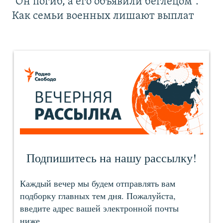
"Он погиб, а его объявили беглецом".
Как семьи военных лишают выплат