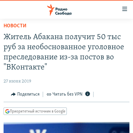
Ссылки
для
упрощенного
НОВОСТИ
ПРОГРАММЫ
доступа
Житель Абакана получит 50 тыс
ПОДКАСТЫ
Вернуться
руб за необоснованное уголовное
к
АВТОРСКИЕ ПРОЕКТЫ
преследование из-за постов во
основному
ЦИТАТЫ СВОБОДЫ
содержанию
"ВКонтакте"
Вернутся
МНЕНИЯ
к
27 июня 2019
КУЛЬТУРА
главной
Поделиться
Читать без VPN
навигации
IDEL.РЕАЛИИ
Вернутся
КАВКАЗ.РЕАЛИИ
к
Приоритетный источник в Google
СЕВЕР.РЕАЛИИ
поиску
СИБИРЬ.РЕАЛИИ