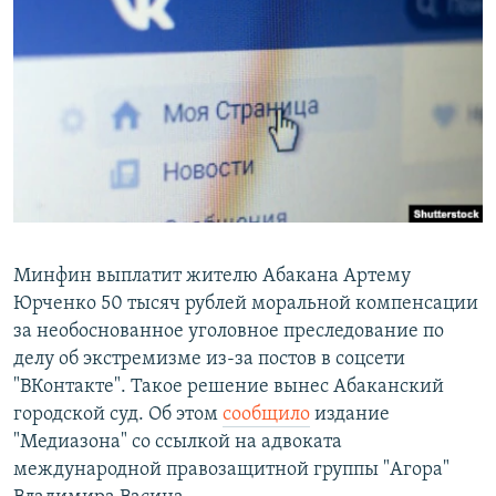
РАСПИСАНИЕ ВЕЩАНИЯ
ПОДПИШИТЕСЬ НА РАССЫЛКУ
СОЦИАЛЬНЫЕ СЕТИ
Все сайты РСЕ/РС
Минфин выплатит жителю Абакана Артему
Юрченко 50 тысяч рублей моральной компенсации
за необоснованное уголовное преследование по
делу об экстремизме из-за постов в соцсети
"ВКонтакте". Такое решение вынес Абаканский
городской суд. Об этом
сообщило
издание
"Медиазона" со ссылкой на адвоката
международной правозащитной группы "Агора"