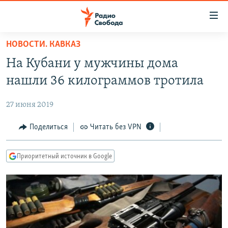
Ссылки
для
упрощенного
НОВОСТИ. КАВКАЗ
ПРОГРАММЫ
доступа
На Кубани у мужчины дома
ПОДКАСТЫ
Вернуться
нашли 36 килограммов тротила
к
АВТОРСКИЕ ПРОЕКТЫ
основному
27 июня 2019
ЦИТАТЫ СВОБОДЫ
содержанию
Вернутся
МНЕНИЯ
Поделиться
Читать без VPN
к
КУЛЬТУРА
главной
Приоритетный источник в Google
навигации
IDEL.РЕАЛИИ
Вернутся
КАВКАЗ.РЕАЛИИ
к
СЕВЕР.РЕАЛИИ
поиску
СИБИРЬ.РЕАЛИИ