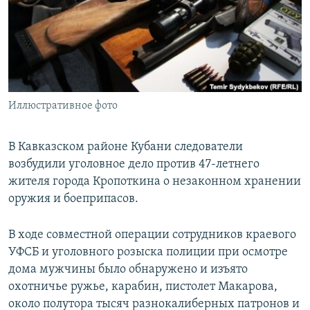
РАСПИСАНИЕ ВЕЩАНИЯ
ПОДПИШИТЕСЬ НА РАССЫЛКУ
СОЦИАЛЬНЫЕ СЕТИ
Иллюстративное фото
В Кавказском районе Кубани следователи
возбудили уголовное дело против 47-летнего
Все сайты РСЕ/РС
жителя города Кропоткина о незаконном хранении
оружия и боеприпасов.
В ходе совместной операции сотрудников краевого
УФСБ и уголовного розыска полиции при осмотре
дома мужчины было обнаружено и изъято
охотничье ружье, карабин, пистолет Макарова,
около полутора тысяч разнокалиберных патронов и