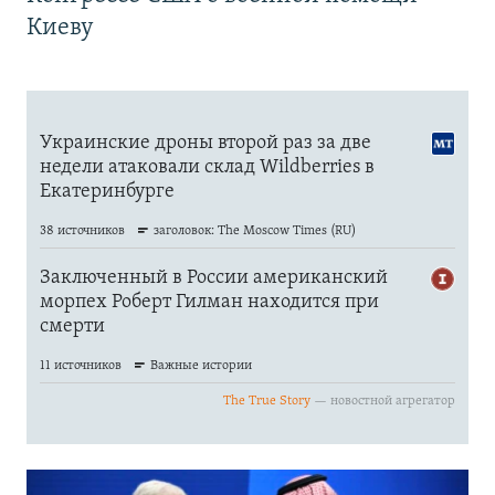
Киеву