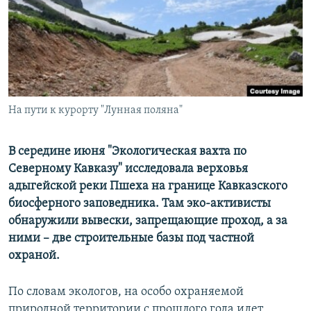
РАСПИСАНИЕ ВЕЩАНИЯ
ПОДПИШИТЕСЬ НА РАССЫЛКУ
СОЦИАЛЬНЫЕ СЕТИ
На пути к курорту "Лунная поляна"
В середине июня "Экологическая вахта по
Северному Кавказу" исследовала верховья
Все сайты РСЕ/РС
адыгейской реки Пшеха на границе Кавказского
биосферного заповедника. Там эко-активисты
обнаружили вывески, запрещающие проход, а за
ними – две строительные базы под частной
охраной.
По словам экологов, на особо охраняемой
природной территории с прошлого года идет