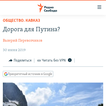
Ссылки
для
упрощенного
ОБЩЕСТВО. КАВКАЗ
ПРОГРАММЫ
доступа
Дорога для Путина?
ПОДКАСТЫ
Вернуться
к
Валерий Перевозчиков
АВТОРСКИЕ ПРОЕКТЫ
основному
30 июня 2019
ЦИТАТЫ СВОБОДЫ
содержанию
Вернутся
МНЕНИЯ
Поделиться
Читать без VPN
к
КУЛЬТУРА
главной
Приоритетный источник в Google
навигации
IDEL.РЕАЛИИ
Вернутся
КАВКАЗ.РЕАЛИИ
к
СЕВЕР.РЕАЛИИ
поиску
СИБИРЬ.РЕАЛИИ