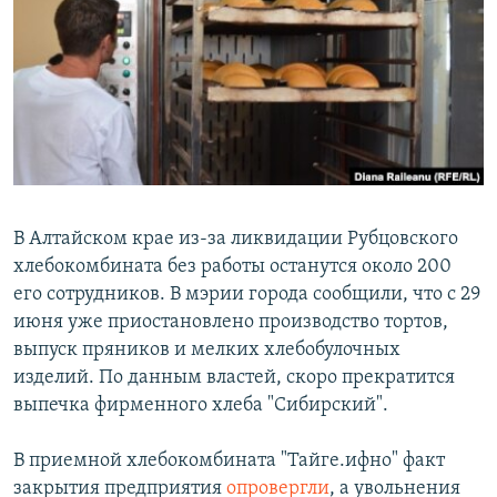
РАСПИСАНИЕ ВЕЩАНИЯ
ПОДПИШИТЕСЬ НА РАССЫЛКУ
СОЦИАЛЬНЫЕ СЕТИ
В Алтайском крае из-за ликвидации Рубцовского
хлебокомбината без работы останутся около 200
Все сайты РСЕ/РС
его сотрудников. В мэрии города сообщили, что с 29
июня уже приостановлено производство тортов,
выпуск пряников и мелких хлебобулочных
изделий. По данным властей, скоро прекратится
выпечка фирменного хлеба "Сибирский".
В приемной хлебокомбината "Тайге.ифно" факт
закрытия предприятия
опровергли
, а увольнения