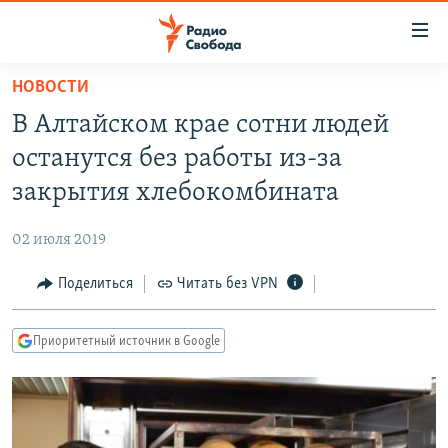
Ссылки
для
упрощенного
НОВОСТИ
ПРОГРАММЫ
доступа
В Алтайском крае сотни людей
ПОДКАСТЫ
Вернуться
останутся без работы из-за
к
АВТОРСКИЕ ПРОЕКТЫ
закрытия хлебокомбината
основному
ЦИТАТЫ СВОБОДЫ
содержанию
02 июля 2019
Вернутся
МНЕНИЯ
к
Поделиться
Читать без VPN
КУЛЬТУРА
главной
навигации
IDEL.РЕАЛИИ
Приоритетный источник в Google
Вернутся
КАВКАЗ.РЕАЛИИ
к
СЕВЕР.РЕАЛИИ
поиску
СИБИРЬ.РЕАЛИИ