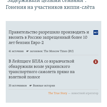
"Задерживали целыми семьями".
Гонения на участников хиппи-слёта