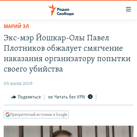
Ссылки
для
упрощенного
МАРИЙ ЭЛ
ПРОГРАММЫ
доступа
Экс-мэр Йошкар-Олы Павел
ПОДКАСТЫ
Вернуться
Плотников обжалует смягчение
к
АВТОРСКИЕ ПРОЕКТЫ
наказания организатору попытки
основному
ЦИТАТЫ СВОБОДЫ
содержанию
своего убийства
Вернутся
МНЕНИЯ
к
05 июля 2019
КУЛЬТУРА
главной
Поделиться
Читать без VPN
навигации
IDEL.РЕАЛИИ
Вернутся
КАВКАЗ.РЕАЛИИ
к
Приоритетный источник в Google
СЕВЕР.РЕАЛИИ
поиску
СИБИРЬ.РЕАЛИИ