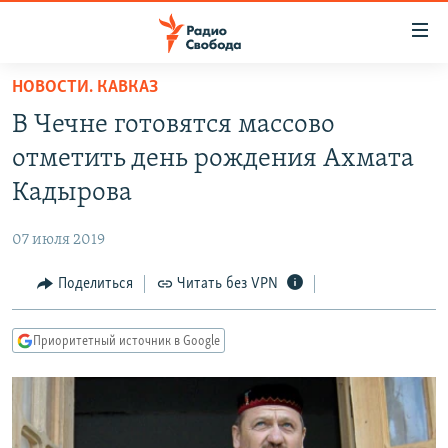
Ссылки
для
упрощенного
НОВОСТИ. КАВКАЗ
ПРОГРАММЫ
доступа
В Чечне готовятся массово
ПОДКАСТЫ
Вернуться
отметить день рождения Ахмата
к
АВТОРСКИЕ ПРОЕКТЫ
Кадырова
основному
ЦИТАТЫ СВОБОДЫ
содержанию
07 июля 2019
Вернутся
МНЕНИЯ
к
Поделиться
Читать без VPN
КУЛЬТУРА
главной
навигации
IDEL.РЕАЛИИ
Приоритетный источник в Google
Вернутся
КАВКАЗ.РЕАЛИИ
к
СЕВЕР.РЕАЛИИ
поиску
СИБИРЬ.РЕАЛИИ