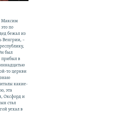
а Максим
 это по
дед бежал из
ь Венгрии, –
республику,
Он был
 прибыл в
диннадцатью
ой-то церкви
 знаю
питалы какие-
ю, эта
м, Оксфорд и
сын стал
гой уехал в