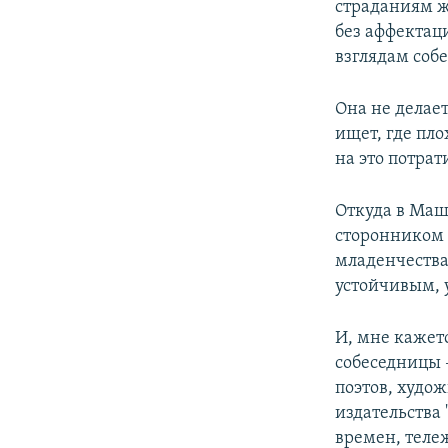
страданиям ж
без аффектац
взглядам соб
Она не делает
ищет, где пло
на это потрат
Откуда в Маше
сторонником 
младенчества,
устойчивым, 
И, мне кажет
собеседницы 
поэтов, худо
издательства
времен, теле