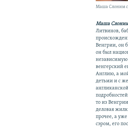
Маша Слоним с 
Маша Слони
Литвинов, баб
происхождени
Венгрии, он 
он был нацио
независимую 
венгерский е
Англию, а мо
детьми и с ж
англиканской
подробностей
то из Венгри
деловая жилк
прочее, а уже
сэром, его по