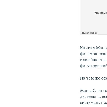
Книга у Маши
фильмов тоже
или обществе
фигур русско
На чем же ос
Маша Слоним 
деятельна, в
системам, нр