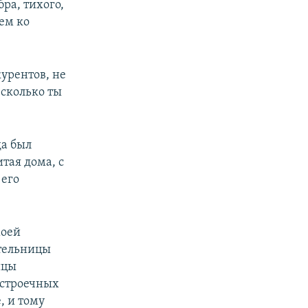
ра, тихого,
ем ко
курентов, не
 сколько ты
да был
тая дома, с
 его
моей
ятельницы
ицы
естроечных
, и тому