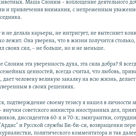
ивотных. Маша Слоним – воплощение деятельного доб
ии и привлечения внимания, с непременным уважени
еседника.
 и не делала карьеры, не интригует, не вытесняет кон
хо лежит. Она уверена, что в жизни получится столько,
ил своих сил, – не больше, но и не меньше.
 Слоним эта уверенность духа, эта сила добра? Я всег
семейных ценностей, всегда считал, что любовь, приви
 дает человеку великую закалку на всю жизнь, делает
уверенным в своих решениях.
ся, подтверждение своему тезису я нашел в личности 
– внучки советского министра иностранных дел, при
жников, диссидентов 60-х и 70-х; эмигрантки, сотрудн
 "Ардис" и Русской службы Би-би-си, возвращенки пер
журналистки, политического комментатора и так далее