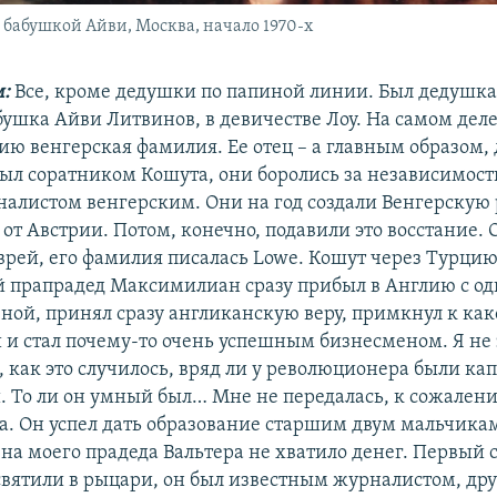
бабушкой Айви, Москва, начало 1970-х
м:
Все, кроме дедушки по папиной линии. Был дедушк
ушка Айви Литвинов, в девичестве Лоу. На самом деле
ю венгерская фамилия. Ее отец – а главным образом, 
был соратником Кошута, они боролись за независимост
налистом венгерским. Они на год создали Венгерскую 
от Австрии. Потом, конечно, подавили это восстание. 
врей, его фамилия писалась Lowe. Кошут через Турцию
й прапрадед Максимилиан сразу прибыл в Англию с о
еной, принял сразу англиканскую веру, примкнул к как
 и стал почему-то очень успешным бизнесменом. Я не
, как это случилось, вряд ли у революционера были ка
и. То ли он умный был… Мне не передалась, к сожалени
а. Он успел дать образование старшим двум мальчика
 на моего прадеда Вальтера не хватило денег. Первый 
святили в рыцари, он был известным журналистом, дру