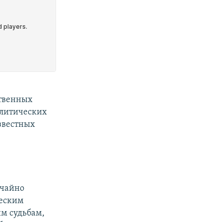
ственных
олитических
звестных
ычайно
ческим
м судьбам,