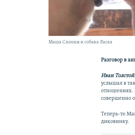
Маша Слоним и собака Ласка
Разговор в ан
Иван Толстой
услышал в та
отношениях. К
совершенно о
Теперь-то Маш
диковинку.