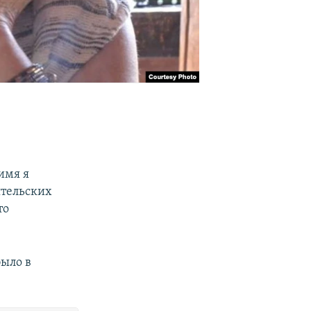
имя я
ятельских
то
было в