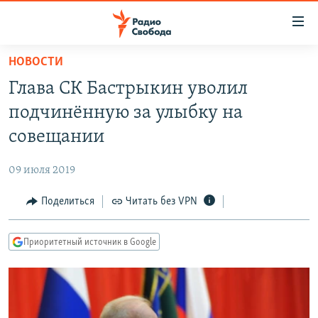
Ссылки
для
упрощенного
НОВОСТИ
ПРОГРАММЫ
доступа
Глава СК Бастрыкин уволил
ПОДКАСТЫ
Вернуться
подчинённую за улыбку на
к
АВТОРСКИЕ ПРОЕКТЫ
совещании
основному
ЦИТАТЫ СВОБОДЫ
содержанию
09 июля 2019
Вернутся
МНЕНИЯ
к
Поделиться
Читать без VPN
КУЛЬТУРА
главной
навигации
IDEL.РЕАЛИИ
Приоритетный источник в Google
Вернутся
КАВКАЗ.РЕАЛИИ
к
СЕВЕР.РЕАЛИИ
поиску
СИБИРЬ.РЕАЛИИ