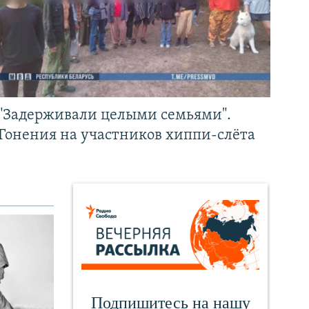
"Задерживали целыми семьями".
Гонения на участников хиппи-слёта