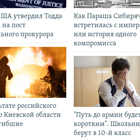
США утвердил Тодда
Как Параша Сибиря
 на пост
встретилась с импе
льного прокурора
или история одного
компромисса
ьтате российского
о Киевской области
"Путь до армии буде
огибшие
коротким". Школьни
берут в 10-й класс