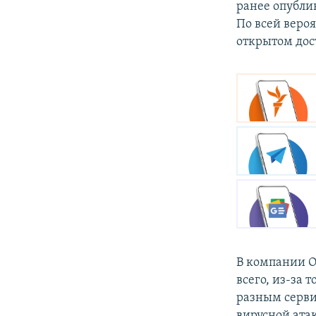
ранее опубли
По всей веро
открытом дос
В компании O
всего, из-за 
разным серви
вирусной ата