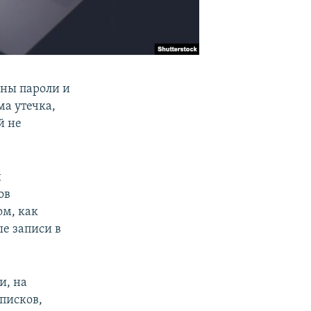
ны пароли и
ма утечка,
й не
и
ов
ом, как
ые записи в
и, на
списков,