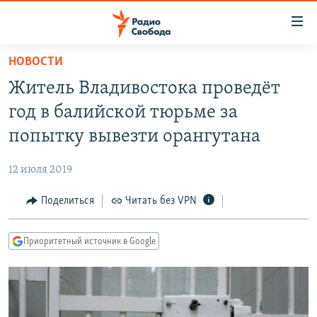
Ссылки
для
упрощенного
НОВОСТИ
ПРОГРАММЫ
доступа
Житель Владивостока проведёт
ПОДКАСТЫ
Вернуться
год в балийской тюрьме за
к
АВТОРСКИЕ ПРОЕКТЫ
попытку вывезти орангутана
основному
ЦИТАТЫ СВОБОДЫ
содержанию
12 июля 2019
Вернутся
МНЕНИЯ
к
Поделиться
Читать без VPN
КУЛЬТУРА
главной
навигации
IDEL.РЕАЛИИ
Приоритетный источник в Google
Вернутся
КАВКАЗ.РЕАЛИИ
к
СЕВЕР.РЕАЛИИ
поиску
СИБИРЬ.РЕАЛИИ