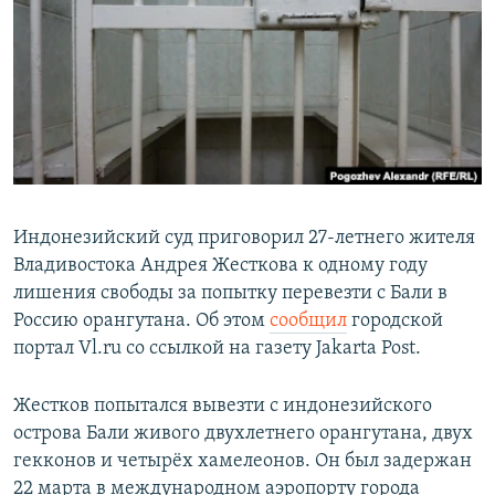
РАСПИСАНИЕ ВЕЩАНИЯ
ПОДПИШИТЕСЬ НА РАССЫЛКУ
СОЦИАЛЬНЫЕ СЕТИ
Индонезийский суд приговорил 27-летнего жителя
Владивостока Андрея Жесткова к одному году
Все сайты РСЕ/РС
лишения свободы за попытку перевезти с Бали в
Россию орангутана. Об этом
сообщил
городской
портал Vl.ru со ссылкой на газету Jakarta Post.
Жестков попытался вывезти с индонезийского
острова Бали живого двухлетнего орангутана, двух
гекконов и четырёх хамелеонов. Он был задержан
22 марта в международном аэропорту города