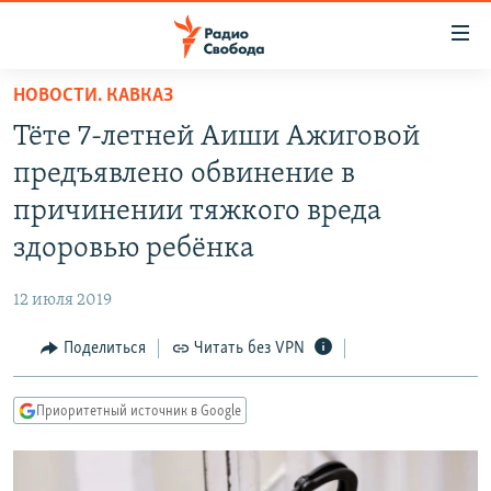
Ссылки
для
упрощенного
НОВОСТИ. КАВКАЗ
ПРОГРАММЫ
доступа
Тёте 7-летней Аиши Ажиговой
ПОДКАСТЫ
Вернуться
предъявлено обвинение в
к
АВТОРСКИЕ ПРОЕКТЫ
причинении тяжкого вреда
основному
ЦИТАТЫ СВОБОДЫ
содержанию
здоровью ребёнка
Вернутся
МНЕНИЯ
к
12 июля 2019
КУЛЬТУРА
главной
Поделиться
Читать без VPN
навигации
IDEL.РЕАЛИИ
Вернутся
КАВКАЗ.РЕАЛИИ
к
Приоритетный источник в Google
СЕВЕР.РЕАЛИИ
поиску
СИБИРЬ.РЕАЛИИ