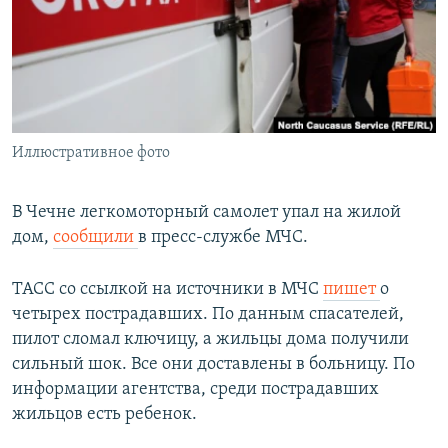
РАСПИСАНИЕ ВЕЩАНИЯ
ПОДПИШИТЕСЬ НА РАССЫЛКУ
СОЦИАЛЬНЫЕ СЕТИ
Иллюстративное фото
В Чечне легкомоторный самолет упал на жилой
дом,
сообщили
в пресс-службе МЧС.
Все сайты РСЕ/РС
ТАСС со ссылкой на источники в МЧС
пишет
о
четырех пострадавших. По данным спасателей,
пилот сломал ключицу, а жильцы дома получили
сильный шок. Все они доставлены в больницу. По
информации агентства, среди пострадавших
жильцов есть ребенок.