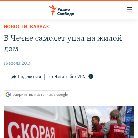
Ссылки
для
упрощенного
НОВОСТИ. КАВКАЗ
ПРОГРАММЫ
доступа
В Чечне самолет упал на жилой
ПОДКАСТЫ
Вернуться
дом
к
АВТОРСКИЕ ПРОЕКТЫ
основному
16 июля 2019
ЦИТАТЫ СВОБОДЫ
содержанию
Вернутся
МНЕНИЯ
Поделиться
Читать без VPN
к
КУЛЬТУРА
главной
Приоритетный источник в Google
навигации
IDEL.РЕАЛИИ
Вернутся
КАВКАЗ.РЕАЛИИ
к
СЕВЕР.РЕАЛИИ
поиску
СИБИРЬ.РЕАЛИИ