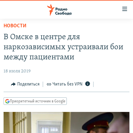
Ссылки
для
упрощенного
НОВОСТИ
ПРОГРАММЫ
доступа
В Омске в центре для
ПОДКАСТЫ
Вернуться
наркозависимых устраивали бои
к
АВТОРСКИЕ ПРОЕКТЫ
между пациентами
основному
ЦИТАТЫ СВОБОДЫ
содержанию
18 июля 2019
Вернутся
МНЕНИЯ
к
Поделиться
Читать без VPN
КУЛЬТУРА
главной
навигации
IDEL.РЕАЛИИ
Приоритетный источник в Google
Вернутся
КАВКАЗ.РЕАЛИИ
к
СЕВЕР.РЕАЛИИ
поиску
СИБИРЬ.РЕАЛИИ