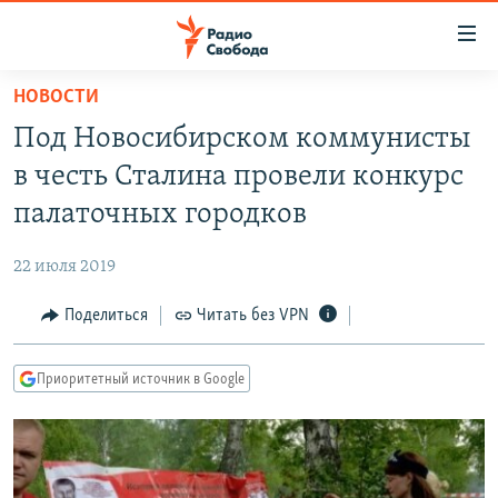
Ссылки
для
упрощенного
НОВОСТИ
ПРОГРАММЫ
доступа
Под Новосибирском коммунисты
ПОДКАСТЫ
Вернуться
в честь Сталина провели конкурс
к
АВТОРСКИЕ ПРОЕКТЫ
палаточных городков
основному
ЦИТАТЫ СВОБОДЫ
содержанию
22 июля 2019
Вернутся
МНЕНИЯ
к
Поделиться
Читать без VPN
КУЛЬТУРА
главной
навигации
IDEL.РЕАЛИИ
Приоритетный источник в Google
Вернутся
КАВКАЗ.РЕАЛИИ
к
СЕВЕР.РЕАЛИИ
поиску
СИБИРЬ.РЕАЛИИ