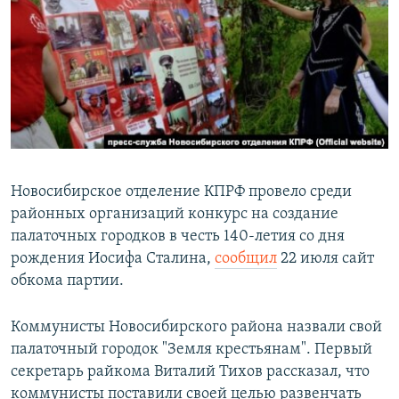
РАСПИСАНИЕ ВЕЩАНИЯ
ПОДПИШИТЕСЬ НА РАССЫЛКУ
СОЦИАЛЬНЫЕ СЕТИ
Новосибирское отделение КПРФ провело среди
районных организаций конкурс на создание
Все сайты РСЕ/РС
палаточных городков в честь 140-летия со дня
рождения Иосифа Сталина,
сообщил
22 июля сайт
обкома партии.
Коммунисты Новосибирского района назвали свой
палаточный городок "Земля крестьянам". Первый
секретарь райкома Виталий Тихов рассказал, что
коммунисты поставили своей целью развенчать