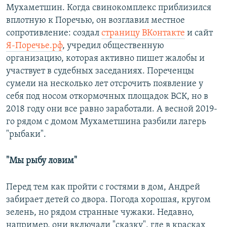
Мухаметшин. Когда свинокомплекс приблизился
вплотную к Поречью, он возглавил местное
сопротивление: создал
страницу ВКонтакте
и сайт
Я-Поречье.рф
, учредил общественную
организацию, которая активно пишет жалобы и
участвует в судебных заседаниях. ​Пореченцы
сумели на несколько лет отсрочить появление у
себя под носом откормочных площадок ВСК, но в
2018 году они все равно заработали. А весной 2019-
го рядом с домом Мухаметшина разбили лагерь
"рыбаки".
"Мы рыбу ловим"
Перед тем как пройти с гостями в дом, Андрей
забирает детей со двора. Погода хорошая, кругом
зелень, но рядом странные чужаки. Недавно,
например, они включали "сказку", где в красках