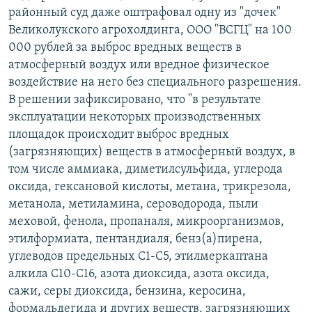
районный суд даже оштрафовал одну из "дочек"
Великолукского агрохолдинга, ООО "ВСГЦ" на 100
000 рублей за выброс вредных веществ в
атмосферный воздух или вредное физическое
воздействие на него без специального разрешения.
В решении зафиксировано, что "в результате
эксплуатации некоторых производственных
площадок происходит выброс вредных
(загрязняющих) веществ в атмосферный воздух, в
том числе аммиака, диметилсульфида, углерода
оксида, гексановой кислоты, метана, трикрезола,
метанола, метиламина, сероводорода, пыли
меховой, фенола, пропаналя, микроорганизмов,
этилформиата, пентандиаля, бенз(а)пирена,
углеводов предельных С1-С5, этилмеркаптана
алкила С10-С16, азота диоксида, азота оксида,
сажи, серы диоксида, бензина, керосина,
формальдегида и других веществ, загрязняющих