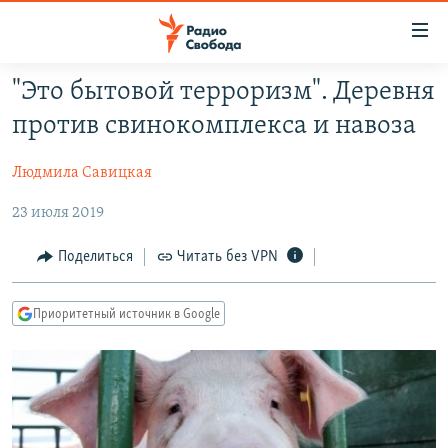
Ссылки
для
упрощенного
"Это бытовой терроризм". Деревня
ПРОГРАММЫ
доступа
против свинокомплекса и навоза
ПОДКАСТЫ
Вернуться
к
Людмила Савицкая
АВТОРСКИЕ ПРОЕКТЫ
основному
23 июля 2019
ЦИТАТЫ СВОБОДЫ
содержанию
Вернутся
МНЕНИЯ
Поделиться
Читать без VPN
к
КУЛЬТУРА
главной
Приоритетный источник в Google
навигации
IDEL.РЕАЛИИ
Вернутся
КАВКАЗ.РЕАЛИИ
к
СЕВЕР.РЕАЛИИ
поиску
СИБИРЬ.РЕАЛИИ