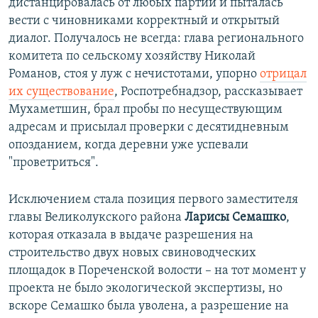
дистанцировалась от любых партий и пыталась
вести с чиновниками корректный и открытый
диалог. Получалось не всегда: глава регионального
комитета по сельскому хозяйству Николай
Романов, стоя у луж с нечистотами, упорно
отрицал
их существование
, Роспотребнадзор, рассказывает
Мухаметшин, брал пробы по несуществующим
адресам и присылал проверки с десятидневным
опозданием, когда деревни уже успевали
"проветриться".
Исключением стала позиция первого заместителя
главы Великолукского района
Ларисы Семашко
,
которая отказала в выдаче разрешения на
строительство двух новых свиноводческих
площадок в Пореченской волости – на тот момент у
проекта не было экологической экспертизы, но
вскоре Семашко была уволена, а разрешение на