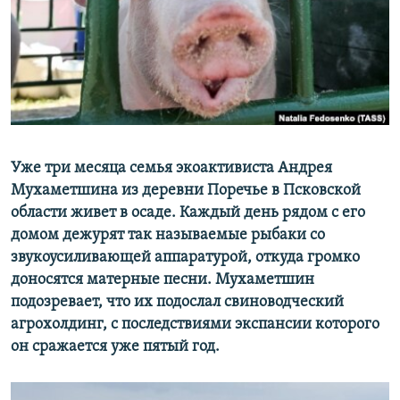
РАСПИСАНИЕ ВЕЩАНИЯ
ПОДПИШИТЕСЬ НА РАССЫЛКУ
СОЦИАЛЬНЫЕ СЕТИ
Уже три месяца семья экоактивиста Андрея
Мухаметшина из деревни Поречье в Псковской
области живет в осаде. Каждый день рядом с его
Все сайты РСЕ/РС
домом дежурят так называемые рыбаки со
звукоусиливающей аппаратурой, откуда громко
доносятся матерные песни. Мухаметшин
подозревает, что их подослал свиноводческий
агрохолдинг, с последствиями экспансии которого
он сражается уже пятый год.