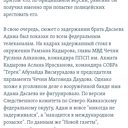
притом что, по официальной версии, ранение он
получил именно при попытке полицейских
арестовать его.
В свою очередь, сюжет о задержании брата Дасаева
Адама был показан по всем федеральным
телеканалам. На кадрах задержанный стоял в
окружении Рамзана Кадырова, главы МВД Чечни
Руслана Алханова, командира ППСП им. Ахмата
Кадырова Аслана Ирасханова, командира СОБРа
"Терек" Абузайда Висмурадова и председателя
парламента Чечни Магомеда Даудова. Однако
позже в уголовном деле о вооружённой банде имя
Адама Дасаева не фигурировало. По версии
Следственного комитета по Северо-Кавказскому
федеральному округу, Адам и вовсе "никогда не
задерживался", а "находится в международном
розыске". По данным же "Новой газеты",