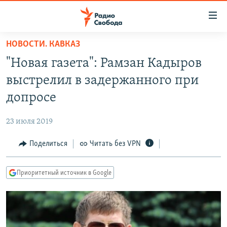
Ссылки
для
упрощенного
НОВОСТИ. КАВКАЗ
ПРОГРАММЫ
доступа
"Новая газета": Рамзан Кадыров
ПОДКАСТЫ
Вернуться
выстрелил в задержанного при
к
АВТОРСКИЕ ПРОЕКТЫ
допросе
основному
ЦИТАТЫ СВОБОДЫ
содержанию
23 июля 2019
Вернутся
МНЕНИЯ
к
Поделиться
Читать без VPN
КУЛЬТУРА
главной
навигации
IDEL.РЕАЛИИ
Приоритетный источник в Google
Вернутся
КАВКАЗ.РЕАЛИИ
к
СЕВЕР.РЕАЛИИ
поиску
СИБИРЬ.РЕАЛИИ