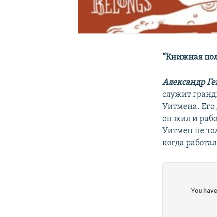
“Книжная пол
Александр Ге
служит гранд
Уитмена. Его 
он жил и раб
Уитмен не тол
когда работа