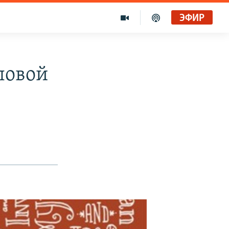
ЭФИР
ловой