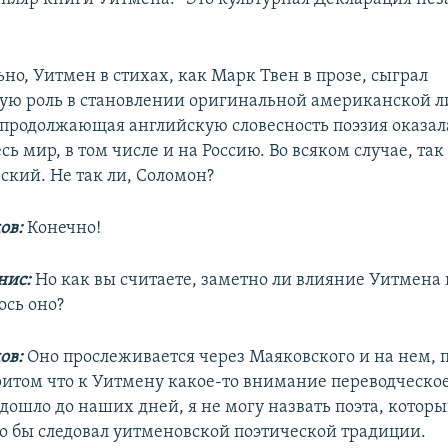
но, Уитмен в стихах, как Марк Твен в прозе, сыграл
ю роль в становлении оригинальной американской л
е продолжающая английскую словесность поэзия оказа
сь мир, в том числе и на Россию. Во всяком случае, та
ский. Не так ли, Соломон?
ов:
Конечно!
нис:
Но как вы считаете, заметно ли влияние Уитмена 
ось оно?
ов:
Оно прослеживается через Маяковского и на нем, 
ритом что к Уитмену какое-то внимание переводческо
дошло до наших дней, я не могу назвать поэта, котор
о бы следовал уитменовской поэтической традиции.