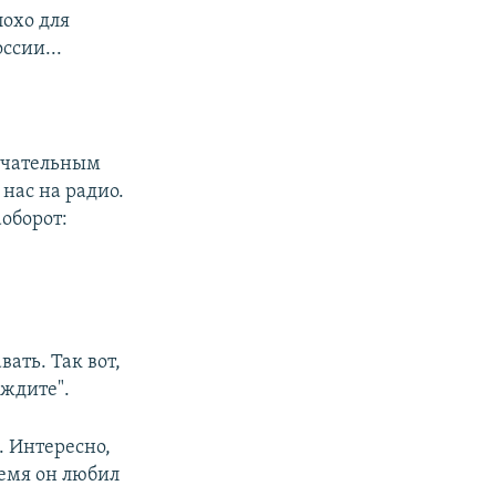
лохо для
ссии...
ечательным
нас на радио.
аоборот:
ать. Так вот,
 ждите".
. Интересно,
ремя он любил