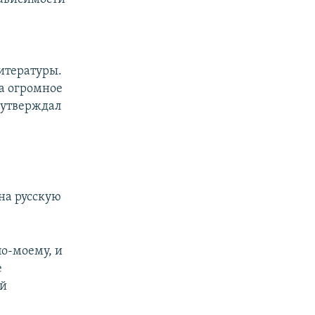
итературы.
ла огромное
к утверждал
на русскую
по-моему, и
е
ый