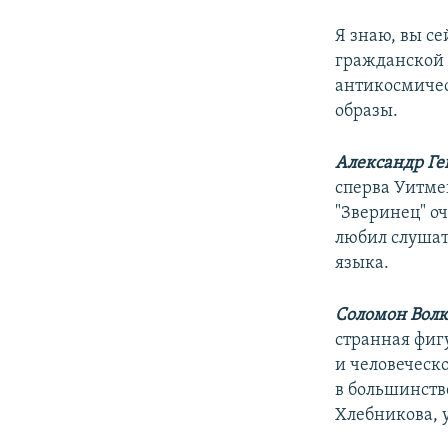
Я знаю, вы се
гражданской 
антикосмичес
образы.
Александр Ге
сперва Уитме
"Зверинец" оч
любил слушат
языка.
Соломон Волк
странная фиг
и человеческ
в большинств
Хлебникова, 