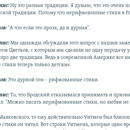
нис:
Ну это разные традиции. Я думаю, что это очень п
сской традиции. Потому что нерифмованные стихи в Ро
ов:
"А что если это проза, да и дурная".
нис:
Мы однажды обсуждали этот вопрос с нашим зам
ем Цветков, с которым мы сделали не одну передачу у 
 про две традиции. Ведь в современной Америке все н
стихи теперь только детские.
ов:
Это дурной тон – рифмованные стихи.
нис:
То, что Бродский отказывался принимать и признав
ал: "Можно писать нерифмованные стихи, но любви не
 Маяковского, то ему действительно Уитмен был близок
 стихи он читал. Вот строки Уитмена, которые одно в