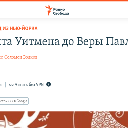
Д ИЗ НЬЮ-ЙОРКА
лта Уитмена до Веры Пав
ис
Соломон Волков
ся
Читать без VPN
сточник в Google