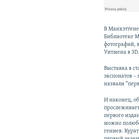
В Манхэттене
Библиотеке М
фотографий, 
Уитмена в 3D
Выставка в с
экспонатов –
назвали “пер
И наконец, о
прослеживает
первого издан
можно полюбо
гениев. Кура
первый экзем