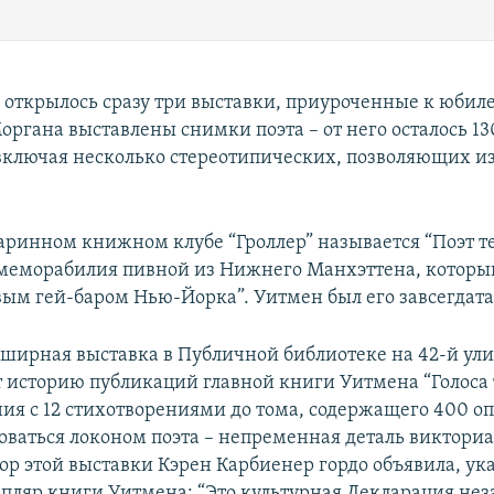
 открылось сразу три выставки, приуроченные к юбиле
органа выставлены снимки поэта – от него осталось 13
включая несколько стереотипических, позволяющих и
.
таринном книжном клубе “Гроллер” называется “Поэт те
 меморабилия пивной из Нижнего Манхэттена, которы
вым гей-баром Нью-Йорка”. Уитмен был его завсегдат
бширная выставка в Публичной библиотеке на 42-й ули
 историю публикаций главной книги Уитмена “Голоса 
ия с 12 стихотворениями до тома, содержащего 400 оп
ваться локоном поэта – непременная деталь викториа
тор этой выставки Кэрен Карбиенер гордо объявила, ук
пляр книги Уитмена: “Это культурная Декларация не