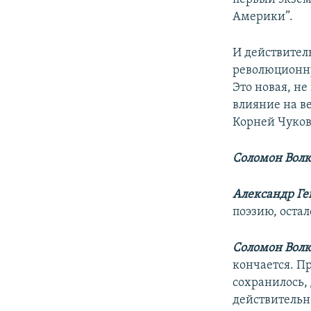
Америки”.
И действитель
революционну
Это новая, н
влияние на ве
Корней Чуков
Соломон Волк
Александр Ге
поэзию, остал
Соломон Волк
кончается. П
сохранилось, 
действительн