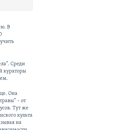
ю. В
0
зучить
ла”. Среди
й кураторы
аем.
це. Она
травы” – от
усов. Тут же
нского культа
азывая на
зависимости