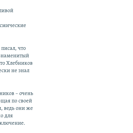
тливой
осмические
писал, что
 знаменитый
 что Хлебников
ески не знал
бников – очень
ющая по своей
, ведь они же
о для
сключение.