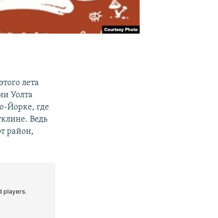
того лета
ии Уолта
ю-Йорке, где
уклине. Ведь
от район,