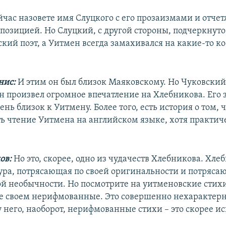
йчас назовете имя Слуцкого с его прозаизмами и отче
позицией. Но Слуцкий, с другой стороны, подчеркнуто
кий поэт, а Уитмен всегда замахивался на какие-то к
нис:
И этим он был близок Маяковскому. Но Чуковский 
н произвел огромное впечатление на Хлебникова. Его
ень близок к Уитмену. Более того, есть история о том,
ь чтение Уитмена на английском языке, хотя практич
ов:
Но это, скорее, одно из чудачеств Хлебникова. Хле
ура, потрясающая по своей оригинальности и потряса
ой необычности. Но посмотрите на уитменовские стихи
е своем нерифмованные. Это совершенно нехарактерн
у него, наоборот, нерифмованные стихи – это скорее и