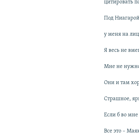
цитировать п
Под Ниагарой,
у меня на лице
Я весь не вм
Мне не нужно
Они и там хо
Страшное, ярк
Если б во мне
Все это – Мая