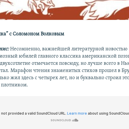
ка” с Соломоном Волковым
нис:
Несомненно, важнейшей литературной новостью э
иозный юбилей главного классика американской поэз
двухсотлетие отмечается повсюду, но лучше всего в Нь
отал. Марафон чтения знаменитых стихов прошел в Бр
ько жил здесь с четырех лет, но и буквально строил эт
л плотником.