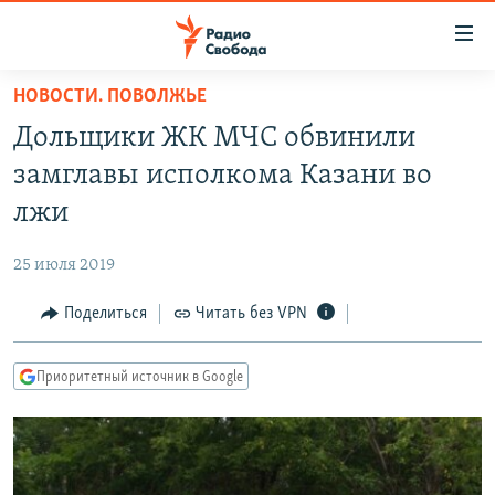
Ссылки
для
упрощенного
НОВОСТИ. ПОВОЛЖЬЕ
ПРОГРАММЫ
доступа
Дольщики ЖК МЧС обвинили
ПОДКАСТЫ
Вернуться
замглавы исполкома Казани во
к
АВТОРСКИЕ ПРОЕКТЫ
лжи
основному
ЦИТАТЫ СВОБОДЫ
содержанию
25 июля 2019
Вернутся
МНЕНИЯ
к
Поделиться
Читать без VPN
КУЛЬТУРА
главной
навигации
IDEL.РЕАЛИИ
Приоритетный источник в Google
Вернутся
КАВКАЗ.РЕАЛИИ
к
СЕВЕР.РЕАЛИИ
поиску
СИБИРЬ.РЕАЛИИ