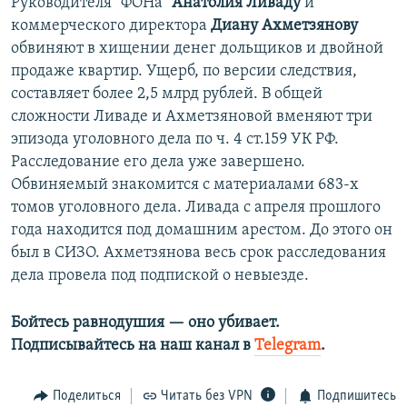
Руководителя "ФОНа"
Анатолия Ливаду
и
коммерческого директора
Диану Ахметзянову
обвиняют в хищении денег дольщиков и двойной
продаже квартир. Ущерб, по версии следствия,
составляет более 2,5 млрд рублей. В общей
сложности Ливаде и Ахметзяновой вменяют три
эпизода уголовного дела по ч. 4 ст.159 УК РФ.
Расследование его дела уже завершено.
Обвиняемый знакомится с материалами 683-х
томов уголовного дела. Ливада с апреля прошлого
года находится под домашним арестом. До этого он
был в СИЗО. Ахметзянова весь срок расследования
дела провела под подпиской о невыезде.
Бойтесь равнодушия — оно убивает.​
Подписывайтесь на наш канал в
Telegram
.
Поделиться
Читать без VPN
Подпишитесь