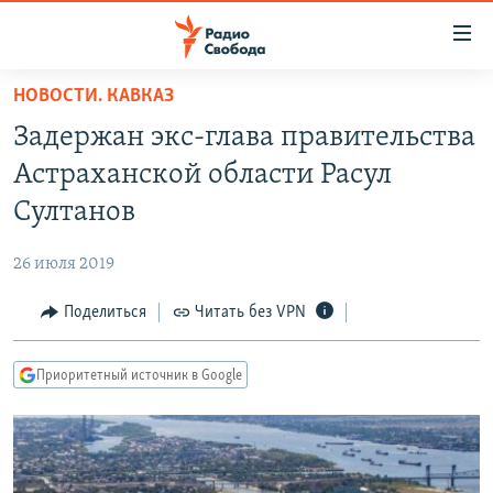
Ссылки
для
упрощенного
НОВОСТИ. КАВКАЗ
ПРОГРАММЫ
доступа
Задержан экс-глава правительства
ПОДКАСТЫ
Вернуться
Астраханской области Расул
к
АВТОРСКИЕ ПРОЕКТЫ
Султанов
основному
ЦИТАТЫ СВОБОДЫ
содержанию
26 июля 2019
Вернутся
МНЕНИЯ
к
Поделиться
Читать без VPN
КУЛЬТУРА
главной
навигации
IDEL.РЕАЛИИ
Приоритетный источник в Google
Вернутся
КАВКАЗ.РЕАЛИИ
к
СЕВЕР.РЕАЛИИ
поиску
СИБИРЬ.РЕАЛИИ