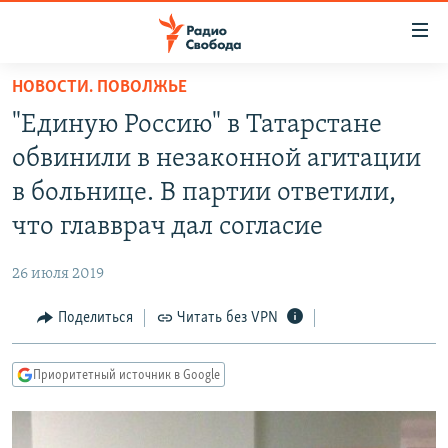
Ссылки
для
упрощенного
НОВОСТИ. ПОВОЛЖЬЕ
ПРОГРАММЫ
доступа
"Единую Россию" в Татарстане
ПОДКАСТЫ
Вернуться
обвинили в незаконной агитации
к
АВТОРСКИЕ ПРОЕКТЫ
в больнице. В партии ответили,
основному
ЦИТАТЫ СВОБОДЫ
содержанию
что главврач дал согласие
Вернутся
МНЕНИЯ
к
26 июля 2019
КУЛЬТУРА
главной
Поделиться
Читать без VPN
навигации
IDEL.РЕАЛИИ
Вернутся
КАВКАЗ.РЕАЛИИ
к
Приоритетный источник в Google
СЕВЕР.РЕАЛИИ
поиску
СИБИРЬ.РЕАЛИИ