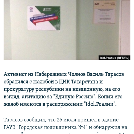
РАСПИСАНИЕ ВЕЩАНИЯ
ПОДПИШИТЕСЬ НА РАССЫЛКУ
СОЦИАЛЬНЫЕ СЕТИ
Все сайты РСЕ/РС
Активист из Набережных Челнов Василь Тарасов
обратился с жалобой в ЦИК Татарстана и
прокуратуру республики на незаконную, на его
взгляд, агитацию за "Единую Россию". Копии его
жалоб имеются в распоряжении "Idel.Реалии".
Тарасов сообщил, что 25 июля пришел в здание
ГАУЗ "Городская поликлиника №4" и обнаружил на