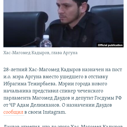
РАСПИСАНИЕ ВЕЩАНИЯ
ПОДПИШИТЕСЬ НА РАССЫЛКУ
СОЦИАЛЬНЫЕ СЕТИ
Хас-Магомед Кадыров, глава Аргуна
Все сайты РСЕ/РС
28-летний Хас-Магомед Кадыров назначен на пост
и.о. мэра Аргуна вместо ушедшего в отставку
Ибрагима Темирбаева. Мэрии города нового
начальника представил спикер чеченского
парламента Магомед Даудов и депутат Госдумы РФ
от ЧР Адам Делимханов. О назначении Даудов
сообщил
в своем Instagram.