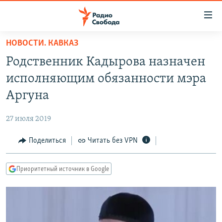
Ссылки
для
упрощенного
НОВОСТИ. КАВКАЗ
ПРОГРАММЫ
доступа
Родственник Кадырова назначен
ПОДКАСТЫ
Вернуться
исполняющим обязанности мэра
к
АВТОРСКИЕ ПРОЕКТЫ
Аргуна
основному
ЦИТАТЫ СВОБОДЫ
содержанию
27 июля 2019
Вернутся
МНЕНИЯ
к
Поделиться
Читать без VPN
КУЛЬТУРА
главной
навигации
IDEL.РЕАЛИИ
Приоритетный источник в Google
Вернутся
КАВКАЗ.РЕАЛИИ
к
СЕВЕР.РЕАЛИИ
поиску
СИБИРЬ.РЕАЛИИ