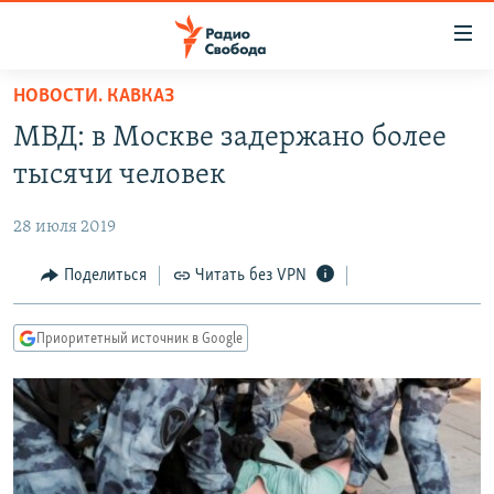
Ссылки
для
упрощенного
НОВОСТИ. КАВКАЗ
ПРОГРАММЫ
доступа
МВД: в Москве задержано более
ПОДКАСТЫ
Вернуться
тысячи человек
к
АВТОРСКИЕ ПРОЕКТЫ
основному
28 июля 2019
ЦИТАТЫ СВОБОДЫ
содержанию
Вернутся
МНЕНИЯ
Поделиться
Читать без VPN
к
КУЛЬТУРА
главной
Приоритетный источник в Google
навигации
IDEL.РЕАЛИИ
Вернутся
КАВКАЗ.РЕАЛИИ
к
СЕВЕР.РЕАЛИИ
поиску
СИБИРЬ.РЕАЛИИ