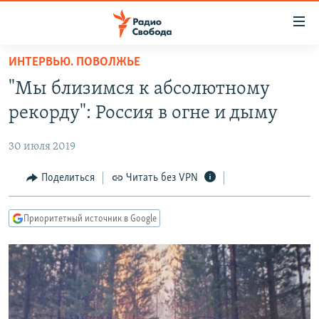
Ссылки
для
упрощенного
ИНТЕРВЬЮ. ПОВОЛЖЬЕ
ПРОГРАММЫ
доступа
"Мы близимся к абсолютному
ПОДКАСТЫ
Вернуться
рекорду": Россия в огне и дыму
к
АВТОРСКИЕ ПРОЕКТЫ
основному
30 июля 2019
ЦИТАТЫ СВОБОДЫ
содержанию
Вернутся
МНЕНИЯ
Поделиться
Читать без VPN
к
КУЛЬТУРА
главной
Приоритетный источник в Google
навигации
IDEL.РЕАЛИИ
Вернутся
КАВКАЗ.РЕАЛИИ
к
СЕВЕР.РЕАЛИИ
поиску
СИБИРЬ.РЕАЛИИ