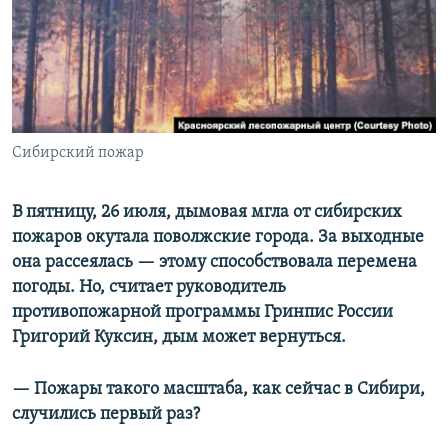
РАСПИСАНИЕ ВЕЩАНИЯ
ПОДПИШИТЕСЬ НА РАССЫЛКУ
СОЦИАЛЬНЫЕ СЕТИ
Сибирский пожар
В пятницу, 26 июля, дымовая мгла от сибирских
пожаров окутала поволжские города. За выходные
Все сайты РСЕ/РС
она рассеялась — этому способствовала перемена
погоды. Но, считает руководитель
противопожарной программы Гринпис России
Григорий Куксин, дым может вернуться.
—​ Пожары такого масштаба, как сейчас в Сибири,
случились первый раз?