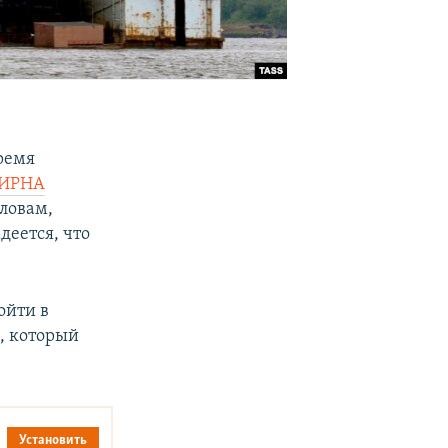
ремя
 ИРНА
ловам,
деется, что
ойти в
, который
Установить