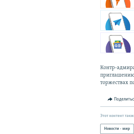
Контр-адмира
приглашению 
торжествах п
Поделить
Этот контент такж
Новости - мир