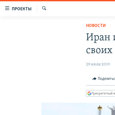
Ссылки
ПРОЕКТЫ
для
Искать
упрощенного
ПРОГРАММЫ
НОВОСТИ
доступа
ПОДКАСТЫ
Иран 
Вернуться
АВТОРСКИЕ ПРОЕКТЫ
к
своих
основному
ЦИТАТЫ СВОБОДЫ
содержанию
МНЕНИЯ
Вернутся
29 июля 2019
КУЛЬТУРА
к
главной
IDEL.РЕАЛИИ
Поделить
навигации
КАВКАЗ.РЕАЛИИ
Вернутся
Приоритетный и
к
СЕВЕР.РЕАЛИИ
поиску
СИБИРЬ.РЕАЛИИ