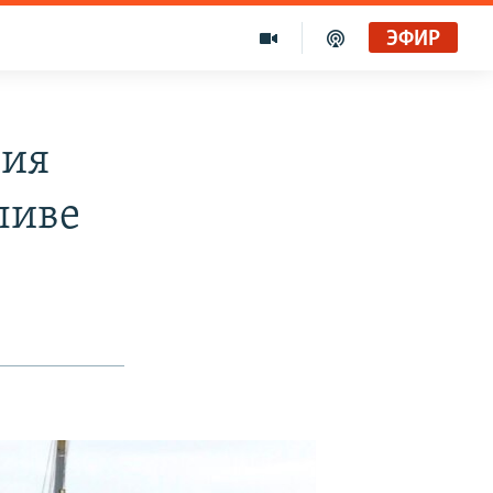
ЭФИР
ния
ливе