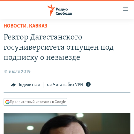
Ссылки
для
упрощенного
НОВОСТИ. КАВКАЗ
ПРОГРАММЫ
доступа
Ректор Дагестанского
ПОДКАСТЫ
Вернуться
госуниверситета отпущен под
к
АВТОРСКИЕ ПРОЕКТЫ
подписку о невыезде
основному
ЦИТАТЫ СВОБОДЫ
содержанию
31 июля 2019
Вернутся
МНЕНИЯ
к
Поделиться
Читать без VPN
КУЛЬТУРА
главной
навигации
IDEL.РЕАЛИИ
Приоритетный источник в Google
Вернутся
КАВКАЗ.РЕАЛИИ
к
СЕВЕР.РЕАЛИИ
поиску
СИБИРЬ.РЕАЛИИ