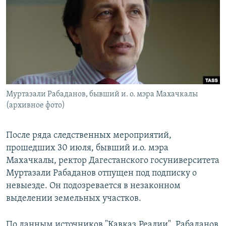
РАСПИСАНИЕ ВЕЩАНИЯ
ПОДПИШИТЕСЬ НА РАССЫЛКУ
СОЦИАЛЬНЫЕ СЕТИ
Муртазали Рабаданов, бывший и. о. мэра Махачкалы
(архивное фото)
Все сайты РСЕ/РС
После ряда следственных мероприятий,
прошедших 30 июля, бывший и.о. мэра
Махачкалы, ректор Дагестанского госуниверситета
Муртазали Рабаданов отпущен под подписку о
невыезде. Он подозревается в незаконном
выделении земельных участков.
По данным источников "Кавказ.Реалии", Рабаданов