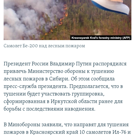
РАСПИСАНИЕ ВЕЩАНИЯ
ПОДПИШИТЕСЬ НА РАССЫЛКУ
СОЦИАЛЬНЫЕ СЕТИ
Самолет Бе-200 над лесным пожаром
Президент России Владимир Путин распорядился
привлечь Министерство обороны к тушению
Все сайты РСЕ/РС
лесных пожаров в Сибири. Об этом сообщила
пресс-служба президента. Предполагается, что в
тушении будет участвовать группировка,
сформированная в Иркутской области ранее для
борьбы с последствиями наводнения.
В Минобороны заявили, что направят для тушения
пожаров в Красноярский край 10 самолетов Ил-76 и