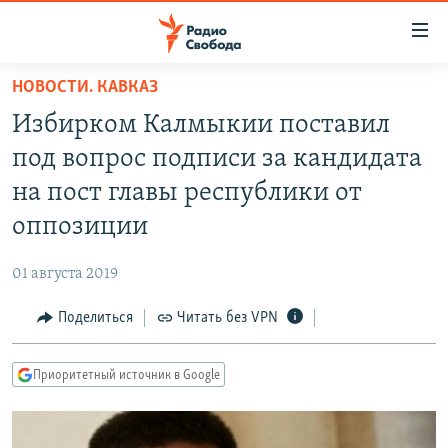
Ссылки
для
упрощенного
НОВОСТИ. КАВКАЗ
ПРОГРАММЫ
доступа
Избирком Калмыкии поставил
ПОДКАСТЫ
Вернуться
под вопрос подписи за кандидата
к
АВТОРСКИЕ ПРОЕКТЫ
на пост главы республики от
основному
ЦИТАТЫ СВОБОДЫ
содержанию
оппозиции
Вернутся
МНЕНИЯ
к
01 августа 2019
КУЛЬТУРА
главной
Поделиться
Читать без VPN
навигации
IDEL.РЕАЛИИ
Вернутся
КАВКАЗ.РЕАЛИИ
к
Приоритетный источник в Google
СЕВЕР.РЕАЛИИ
поиску
СИБИРЬ.РЕАЛИИ