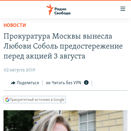
Ссылки
для
упрощенного
НОВОСТИ
ПРОГРАММЫ
доступа
Прокуратура Москвы вынесла
ПОДКАСТЫ
Вернуться
Любови Соболь предостережение
к
АВТОРСКИЕ ПРОЕКТЫ
перед акцией 3 августа
основному
ЦИТАТЫ СВОБОДЫ
содержанию
02 августа 2019
Вернутся
МНЕНИЯ
к
Поделиться
Читать без VPN
КУЛЬТУРА
главной
навигации
IDEL.РЕАЛИИ
Приоритетный источник в Google
Вернутся
КАВКАЗ.РЕАЛИИ
к
СЕВЕР.РЕАЛИИ
поиску
СИБИРЬ.РЕАЛИИ