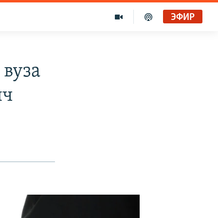
ЭФИР
 вуза
яч