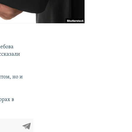
ебова
ассказали
том, но и
орах в