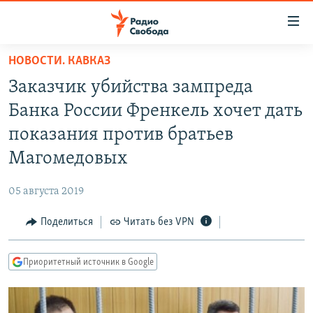
Ссылки
для
упрощенного
НОВОСТИ. КАВКАЗ
ПРОГРАММЫ
доступа
Заказчик убийства зампреда
ПОДКАСТЫ
Вернуться
Банка России Френкель хочет дать
к
АВТОРСКИЕ ПРОЕКТЫ
показания против братьев
основному
ЦИТАТЫ СВОБОДЫ
содержанию
Магомедовых
Вернутся
МНЕНИЯ
к
05 августа 2019
КУЛЬТУРА
главной
Поделиться
Читать без VPN
навигации
IDEL.РЕАЛИИ
Вернутся
КАВКАЗ.РЕАЛИИ
к
Приоритетный источник в Google
СЕВЕР.РЕАЛИИ
поиску
СИБИРЬ.РЕАЛИИ