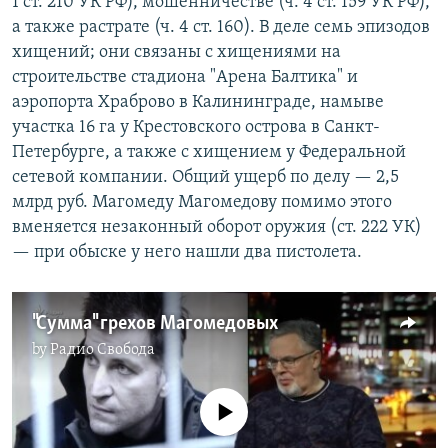
1 ст. 210 УК РФ), мошенничестве (ч. 4 ст. 159 УК РФ),
а также растрате (ч. 4 ст. 160). В деле семь эпизодов
хищений; они связаны с хищениями на
строительстве стадиона "Арена Балтика" и
аэропорта Храброво в Калининграде, намыве
участка 16 га у Крестовского острова в Санкт-
Петербурге, а также с хищением у Федеральной
сетевой компании. Общий ущерб по делу — 2,5
млрд руб. Магомеду Магомедову помимо этого
вменяется незаконный оборот оружия (ст. 222 УК)
— при обыске у него нашли два пистолета.
"Сумма" грехов Магомедовых
by
Радио Свобода
No media source currently available