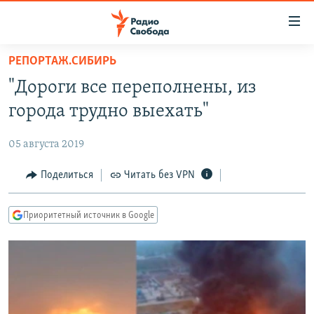
Ссылки
для
упрощенного
РЕПОРТАЖ.СИБИРЬ
ПРОГРАММЫ
доступа
"Дороги все переполнены, из
ПОДКАСТЫ
Вернуться
города трудно выехать"
к
АВТОРСКИЕ ПРОЕКТЫ
основному
05 августа 2019
ЦИТАТЫ СВОБОДЫ
содержанию
Вернутся
МНЕНИЯ
Поделиться
Читать без VPN
к
КУЛЬТУРА
главной
Приоритетный источник в Google
навигации
IDEL.РЕАЛИИ
Вернутся
КАВКАЗ.РЕАЛИИ
к
СЕВЕР.РЕАЛИИ
поиску
СИБИРЬ.РЕАЛИИ