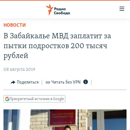
Ссылки
для
упрощенного
НОВОСТИ
ПРОГРАММЫ
доступа
В Забайкалье МВД заплатит за
ПОДКАСТЫ
Вернуться
пытки подростков 200 тысяч
к
АВТОРСКИЕ ПРОЕКТЫ
рублей
основному
ЦИТАТЫ СВОБОДЫ
содержанию
08 августа 2019
Вернутся
МНЕНИЯ
к
Поделиться
Читать без VPN
КУЛЬТУРА
главной
навигации
IDEL.РЕАЛИИ
Приоритетный источник в Google
Вернутся
КАВКАЗ.РЕАЛИИ
к
СЕВЕР.РЕАЛИИ
поиску
СИБИРЬ.РЕАЛИИ