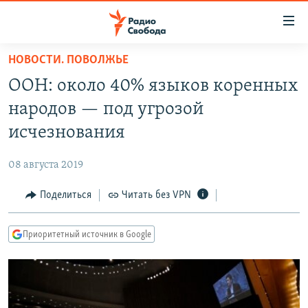
Ссылки
для
упрощенного
НОВОСТИ. ПОВОЛЖЬЕ
ПРОГРАММЫ
доступа
ООН: около 40% языков коренных
ПОДКАСТЫ
Вернуться
народов — под угрозой
к
АВТОРСКИЕ ПРОЕКТЫ
исчезнования
основному
ЦИТАТЫ СВОБОДЫ
содержанию
08 августа 2019
Вернутся
МНЕНИЯ
к
Поделиться
Читать без VPN
КУЛЬТУРА
главной
навигации
IDEL.РЕАЛИИ
Приоритетный источник в Google
Вернутся
КАВКАЗ.РЕАЛИИ
к
СЕВЕР.РЕАЛИИ
поиску
СИБИРЬ.РЕАЛИИ