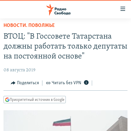
Ссылки
для
упрощенного
НОВОСТИ. ПОВОЛЖЬЕ
ПРОГРАММЫ
доступа
ВТОЦ: "В Госсовете Татарстана
ПОДКАСТЫ
Вернуться
должны работать только депутаты
к
АВТОРСКИЕ ПРОЕКТЫ
на постоянной основе"
основному
ЦИТАТЫ СВОБОДЫ
содержанию
08 августа 2019
Вернутся
МНЕНИЯ
к
Поделиться
Читать без VPN
КУЛЬТУРА
главной
навигации
IDEL.РЕАЛИИ
Приоритетный источник в Google
Вернутся
КАВКАЗ.РЕАЛИИ
к
СЕВЕР.РЕАЛИИ
поиску
СИБИРЬ.РЕАЛИИ