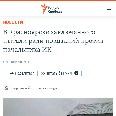
Ссылки
для
упрощенного
НОВОСТИ
ПРОГРАММЫ
доступа
В Красноярске заключенного
ПОДКАСТЫ
Вернуться
пытали ради показаний против
к
АВТОРСКИЕ ПРОЕКТЫ
начальника ИК
основному
ЦИТАТЫ СВОБОДЫ
содержанию
08 августа 2019
Вернутся
МНЕНИЯ
к
Поделиться
Читать без VPN
КУЛЬТУРА
главной
навигации
IDEL.РЕАЛИИ
Приоритетный источник в Google
Вернутся
КАВКАЗ.РЕАЛИИ
к
СЕВЕР.РЕАЛИИ
поиску
СИБИРЬ.РЕАЛИИ